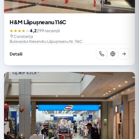
H&M Lăpușneanu 116C
4,2
299 recenzii
★★★★★
Constanța
Bulevardul Alexandru Lăpușneanu Nr. 116C
Detalii