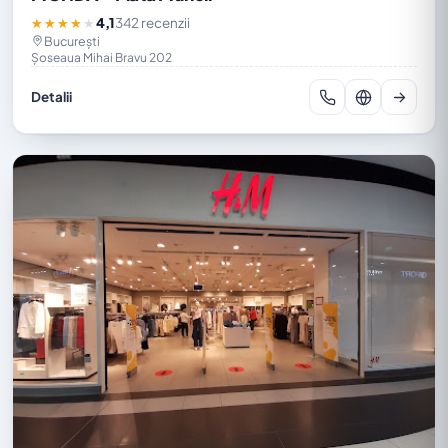
4,1
342 recenzii
★★★★★
București
Șoseaua Mihai Bravu 202
Detalii