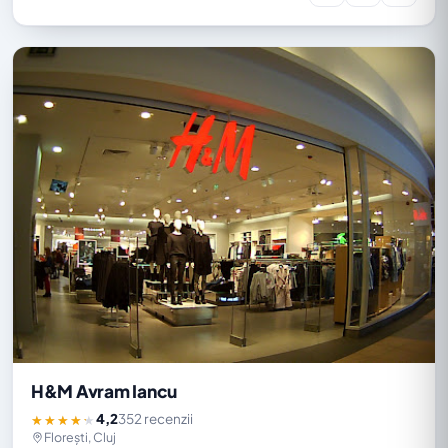
H&M Avram Iancu
4,2
352 recenzii
★★★★★
Florești, Cluj