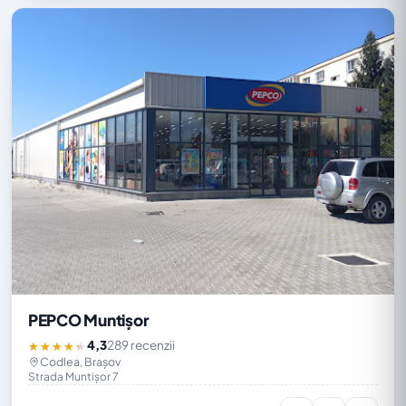
PEPCO Muntișor
4,3
289 recenzii
★★★★★
Codlea, Brașov
Strada Muntișor 7