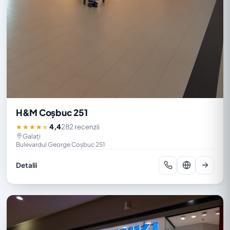
H&M Coșbuc 251
4,4
282 recenzii
★★★★★
Galați
Bulevardul George Coșbuc 251
Detalii