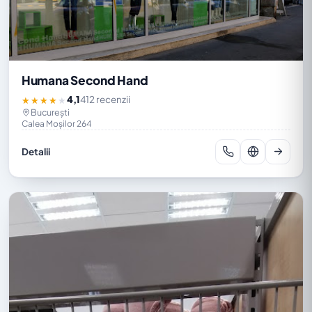
Humana Second Hand
4,1
412 recenzii
★★★★★
București
Calea Moșilor 264
Detalii