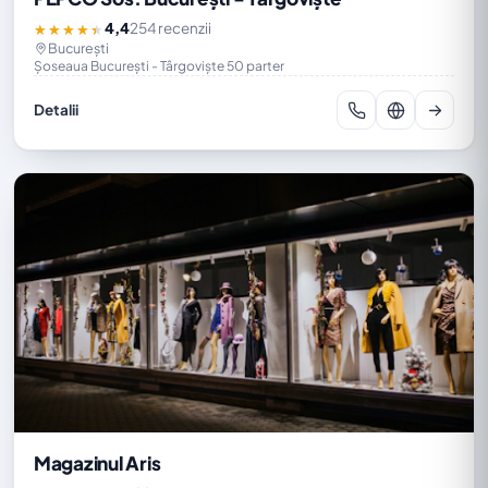
4,4
254 recenzii
★★★★★
București
Șoseaua București - Târgoviște 50 parter
Detalii
Magazinul Aris