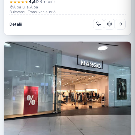
4,6
128 recenzii
★★★★★
Alba Iulia, Alba
Bulevardul Transilvaniei nr.6
Detalii