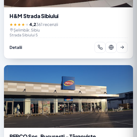
H&M Strada Sibiului
4,2
361 recenzii
★★★★★
Șelimbăr, Sibiu
Strada Sibiului 5
Detalii
PEPCO Sos. București - Târgoviște