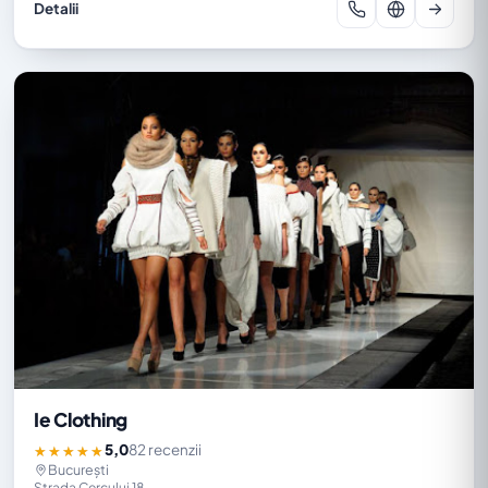
Detalii
Ie Clothing
5,0
82 recenzii
★★★★★
București
Strada Cercului 18