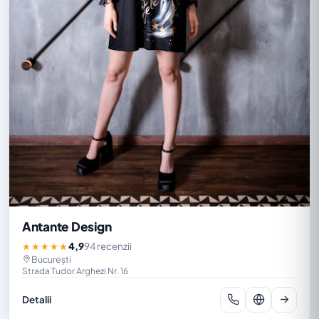
Antante Design
4,9
94 recenzii
★★★★★
București
Strada Tudor Arghezi Nr. 16
Detalii