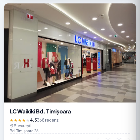
LC Waikiki Bd. Timișoara
4,3
368 recenzii
★★★★★
București
Bd. Timișoara 26