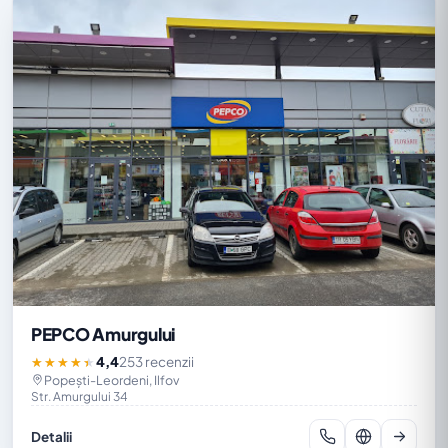
PEPCO Amurgului
4,4
253 recenzii
★★★★★
Popești-Leordeni, Ilfov
Str. Amurgului 34
Detalii