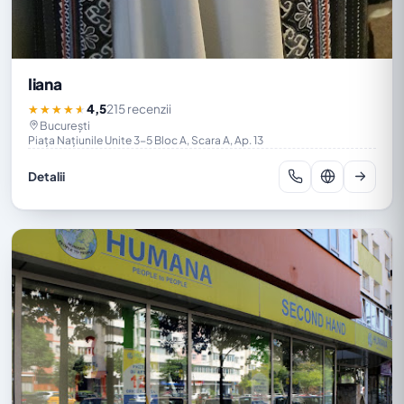
Iiana
4,5
215 recenzii
★★★★★
București
Piața Națiunile Unite 3-5 Bloc A, Scara A, Ap. 13
Detalii