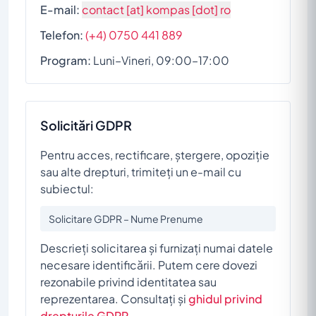
E-mail:
contact [at] kompas [dot] ro
Telefon:
(+4) 0750 441 889
Program:
Luni–Vineri, 09:00–17:00
Solicitări GDPR
Pentru acces, rectificare, ștergere, opoziție
sau alte drepturi, trimiteți un e-mail cu
subiectul:
Solicitare GDPR – Nume Prenume
Descrieți solicitarea și furnizați numai datele
necesare identificării. Putem cere dovezi
rezonabile privind identitatea sau
reprezentarea. Consultați și
ghidul privind
drepturile GDPR
.