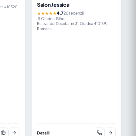
Salon Jessica
dea 410520,
4,7
26 recenzii
★★★★★
Oradea, Bihor
Bulevardul Decebal nr 31, Oradea 410189,
Romania
Detalii