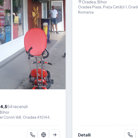
Oradea, Bihor
Oradea Plaza, Piața Cetății 1, Ora
Romania
4,5
54 recenzii
★
Bihor
ei Corvin 168, Oradea 410144,
Detalii