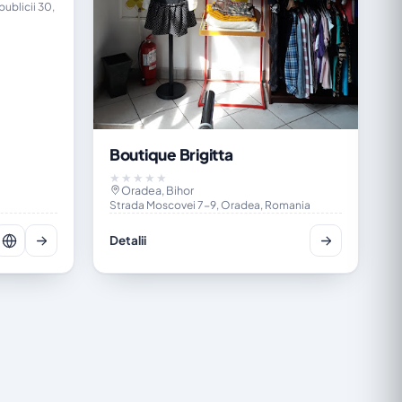
ublicii 30,
Boutique Brigitta
★★★★★
Oradea, Bihor
Strada Moscovei 7-9, Oradea, Romania
Detalii