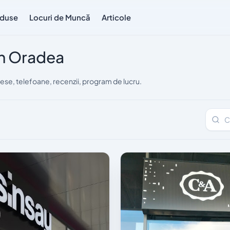
duse
Locuri de Muncă
Articole
în Oradea
se, telefoane, recenzii, program de lucru.
Caută 