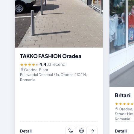
TAKKO FASHION Oradea
4,4
83 recenzii
★★★★★
Oradea, Bihor
Bulevardul Decebal 61a, Oradea 410214,
Romania
Britani
★★★★
Oradea, 
Strada Mat
Romania
Detalii
Detalii