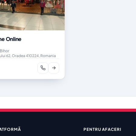
e Online
★
Bihor
ului 62, Oradea 410224, Romania
ATFORMĂ
PENTRU AFACERI