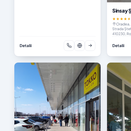
Sinsay 
★★★★
Oradea, 
Strada Ștef
410230, R
Detalii
Detalii