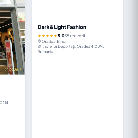
Dark&Light Fashion
5,0
35 recenzii
★★★★★
Oradea, Bihor
Str. Evreilor Deportați, Oradea 410095,
Romania
10214,