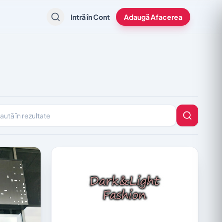
Intră în Cont
Adaugă Afacerea
în rezultate