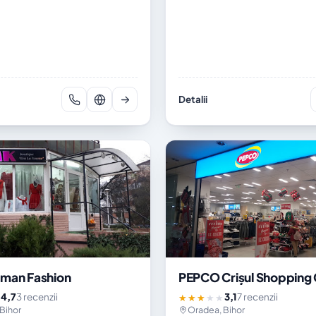
Detalii
man Fashion
PEPCO Crișul Shopping
4,7
3 recenzii
3,1
7 recenzii
★
★★★★★
Bihor
Oradea, Bihor