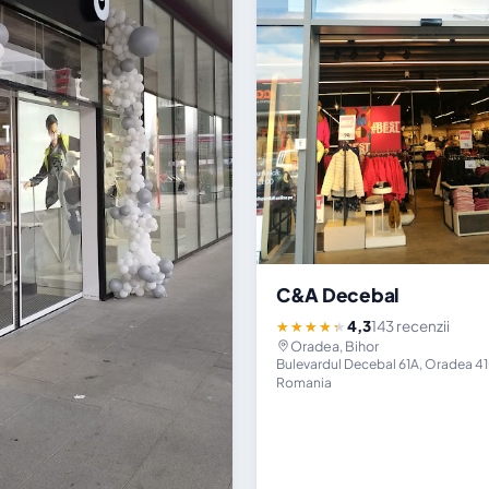
C&A Decebal
4,3
143 recenzii
★★★★★
Oradea, Bihor
Bulevardul Decebal 61A, Oradea 4
Romania