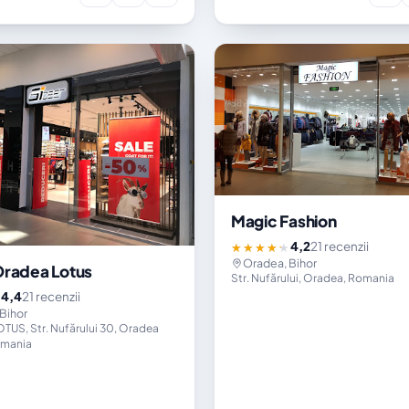
Magic Fashion
4,2
21 recenzii
★★★★★
Oradea, Bihor
Oradea Lotus
Str. Nufărului, Oradea, Romania
4,4
21 recenzii
★
Bihor
US, Str. Nufărului 30, Oradea
omania