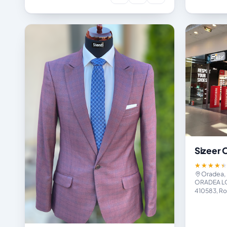
Sizeer 
★★★★
Oradea, 
ORADEA LOT
410583, R