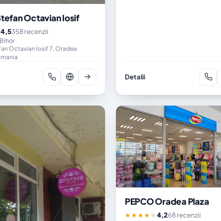
Ștefan Octavian Iosif
4,5
358 recenzii
★
Bihor
an Octavian Iosif 7, Oradea
omania
Detalii
PEPCO Oradea Plaza
4,2
68 recenzii
★★★★★