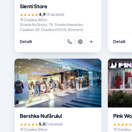
Sienti Store
4,9
14 recenzii
★★★★★
Oradea, Bihor
Strada Nufărului. 78, Strada Alexandru
Cazaban 28, Oradea 410576, Romania
Detalii
Detalii
Bershka Nufărului
Pink Wo
5,0
2 recenzii
★★★★★
★★★★
Oradea, Bihor
Oradea, 