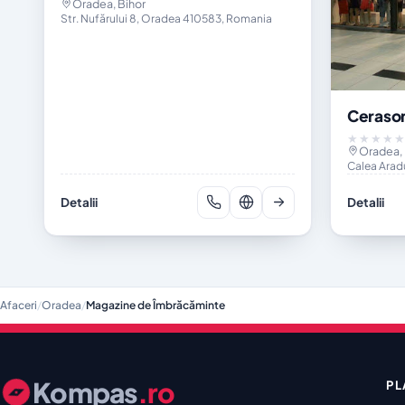
Oradea, Bihor
Str. Nufărului 8, Oradea 410583, Romania
Cerason
★★★★
Oradea, 
Calea Arad
Detalii
Detalii
Afaceri
/
Oradea
/
Magazine de Îmbrăcăminte
Kompas
.ro
PL