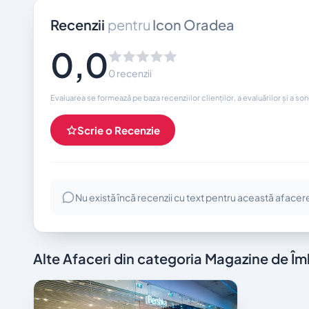
Recenzii
pentru
Icon Oradea
0,0
0 recenzii
Evaluarea se formează pe baza recenziilor clienților, a evaluărilor și a so
Scrie o Recenzie
Nu există încă recenzii cu text pentru această afacer
Alte Afaceri din categoria Magazine de Î