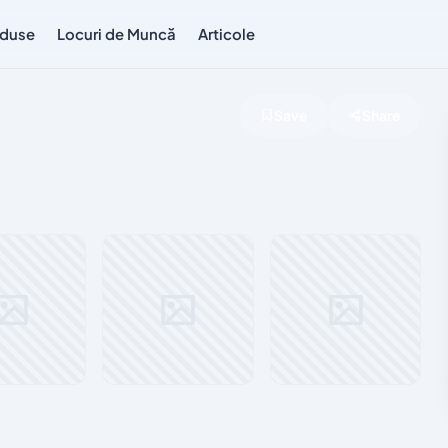
duse
Locuri de Muncă
Articole
Save
Share