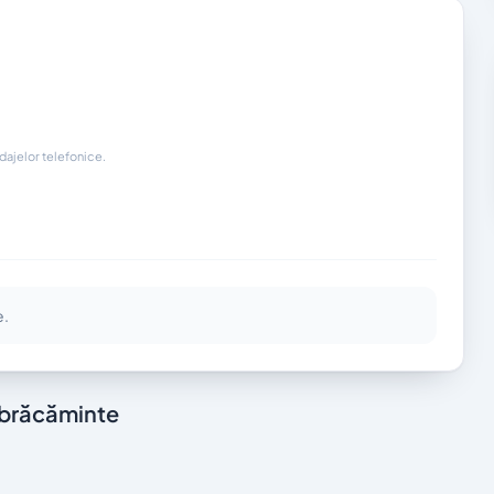
ndajelor telefonice.
e.
mbrăcăminte