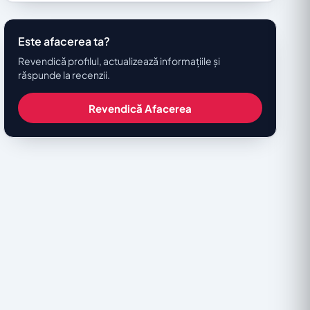
Este afacerea ta?
Revendică profilul, actualizează informațiile și
răspunde la recenzii.
Revendică Afacerea