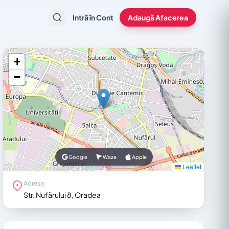
Intră în Cont
Adaugă Afacerea
+
−
Google
Waze
Apple
Leaflet
Adresa:
Str. Nufărului 8, Oradea