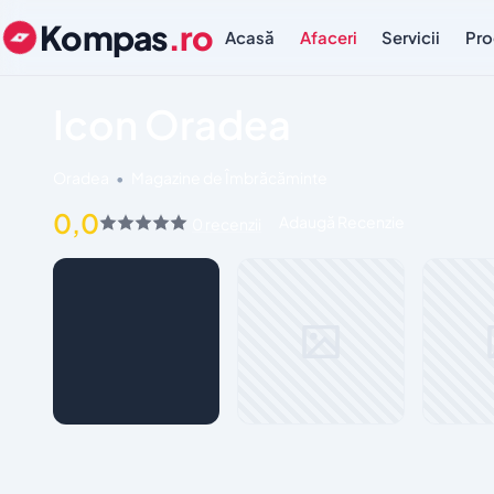
Kompas
.ro
Acasă
Afaceri
Servicii
Pro
Icon Oradea
Oradea
•
Magazine de Îmbrăcăminte
0,0
Adaugă Recenzie
0 recenzii