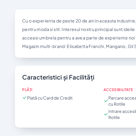
Cu o experienta de peste 20 de ani in aceasta industrie
pentru moda si stil. Interesul nostru principal sunt ideile 
acceasi umbrela pentru a avea parte de experiente noi s
Magazin multi-brand: Elisabetta Franchi, Mangano, Gil S
Caracteristici și Facilități
PLĂȚI
ACCESIBILITATE
Plată cu Card de Credit
Parcare acces
cu Rotile
Intrare accesi
Rotile