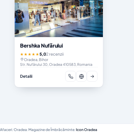
Bershka Nufărului
5,0
2 recenzii
★★★★★
Oradea, Bihor
Str. Nufărului 30, Oradea 410583, Romania
Detalii
Afaceri
/
Oradea
/
Magazine de Îmbrăcăminte
/
Icon Oradea