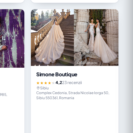
Simone Boutique
4,2
23 recenzii
★★★★★
Sibiu
Complex Cedonia, Strada Nicolae Iorga 50,
0985,
Sibiu 550361, Romania