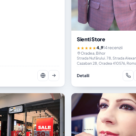
Sienti Store
4,9
14 recenzii
★★★★★
Oradea, Bihor
Strada Nufărului. 78, Strada Alexa
Cazaban 28, Oradea 410576, Rom
Detalii