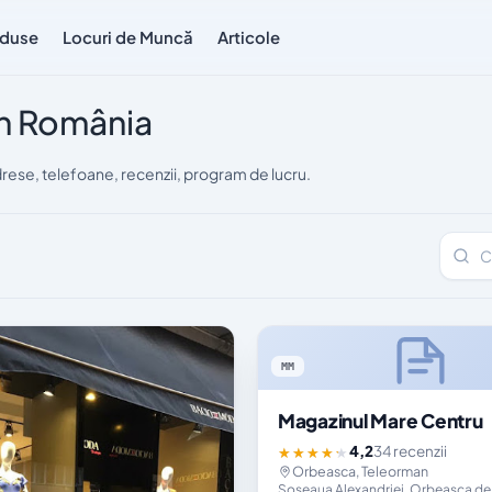
duse
Locuri de Muncă
Articole
în România
ese, telefoane, recenzii, program de lucru.
Caută 
MM
Magazinul Mare Centru
4,2
34 recenzii
★★★★★
Orbeasca, Teleorman
Șoseaua Alexandriei, Orbeasca de