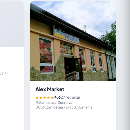
0151,
Alex Market
4,6
27 recenzii
★★★★★
Zamostea, Suceava
DC36, Zamostea 727630, Romania