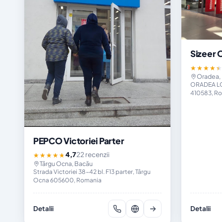
Sizeer 
★★★★
Oradea, 
ORADEA LOT
410583, R
PEPCO Victoriei Parter
4,7
22 recenzii
★★★★★
Târgu Ocna, Bacău
Strada Victoriei 38-42 bl. F13 parter, Târgu
Ocna 605600, Romania
Detalii
Detalii