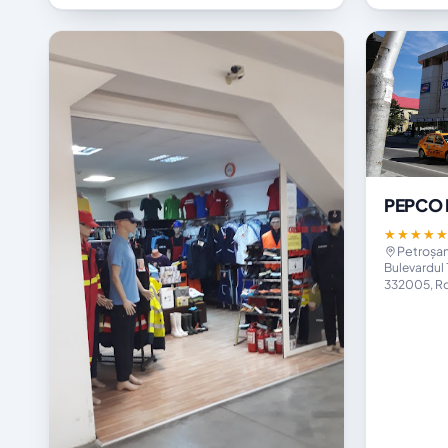
PEPCO B
★★★★
Petroșan
Bulevardul 
332005, R