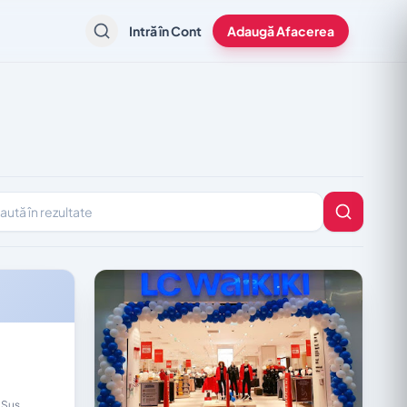
Intră în Cont
Adaugă Afacerea
în rezultate
 Sus