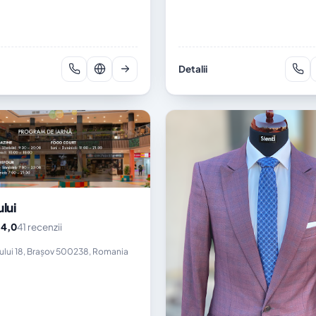
Detalii
ului
4,0
41 recenzii
★
șului 18, Brașov 500238, Romania