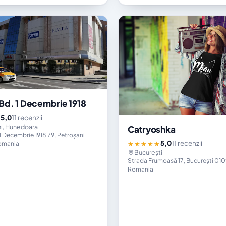
d. 1 Decembrie 1918
5,0
11 recenzii
★
i, Hunedoara
Catryoshka
1 Decembrie 1918 79, Petroșani
5,0
11 recenzii
★★★★★
omania
București
Strada Frumoasă 17, București 01
Romania