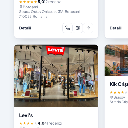
5,0
12 recenzii
★★★★★
Botoșani
Strada Octav Onicescu 31A, Botoșani
710033, Romania
Detalii
Detalii
Kik Criș
★★★★
Brașov
Strada Cri
Levi's
4,0
41 recenzii
★★★★★