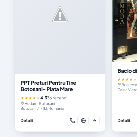
Bacio d
★★★★
PPT Preturi Pentru Tine
Bucureșt
Botosani- Piata Mare
Calea Victo
4,3
36 recenzii
★★★★★
Hudum, Botoșani
Botoșani 717113, Romania
Detalii
Detalii