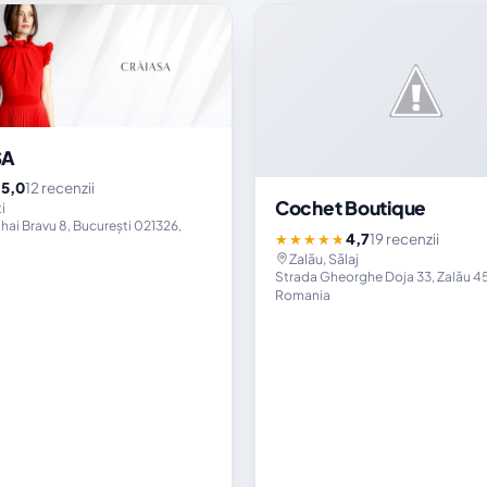
SA
5,0
12 recenzii
★
Cochet Boutique
i
ai Bravu 8, București 021326,
4,7
19 recenzii
★★★★★
Zalău, Sălaj
Strada Gheorghe Doja 33, Zalău 45
Romania