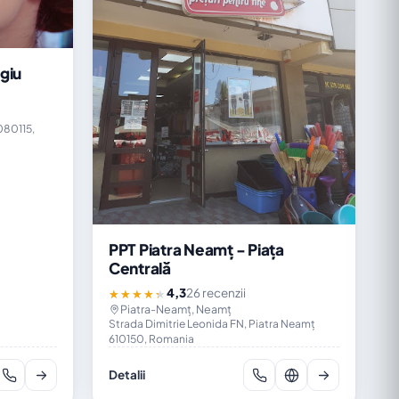
giu
080115,
PPT Piatra Neamț - Piața
Centrală
4,3
26 recenzii
★★★★★
Piatra-Neamț, Neamț
Strada Dimitrie Leonida FN, Piatra Neamț
610150, Romania
Detalii