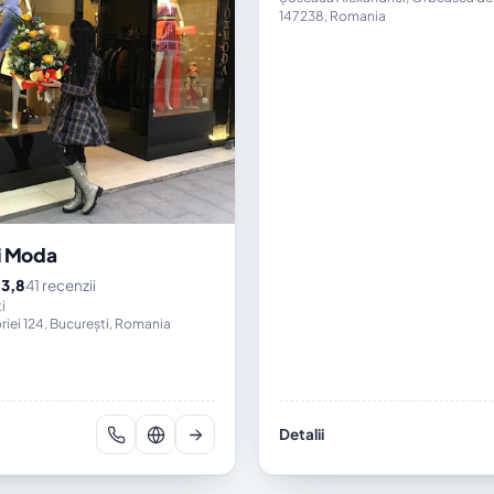
147238, Romania
i Moda
3,8
41 recenzii
★
i
riei 124, București, Romania
Detalii