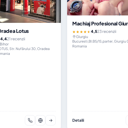
Machiaj Profesional Giur
Oradea Lotus
4,5
23 recenzii
★★★★★
Giurgiu
4,4
21 recenzii
★
Bucuresti,Bl.B5/1S,parter, Giurgiu 
Bihor
Romania
US, Str. Nufărului 30, Oradea
omania
Detalii