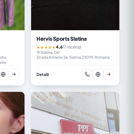
Hervis Sports Slatina
4,6
17 recenzii
★★★★★
Slatina, Olt
ndru
Strada Artileriei 2e, Slatina 230119, Romania
ania
Detalii