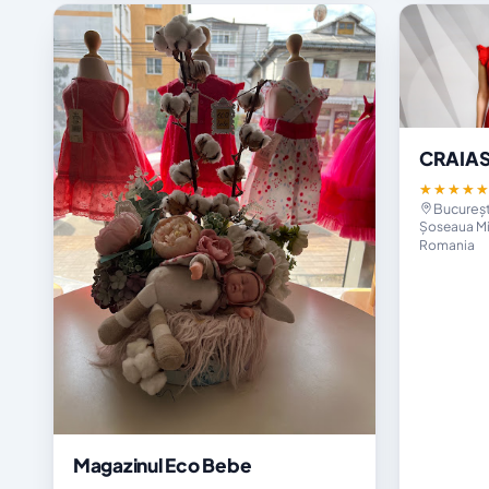
CRAIA
★★★★
Bucureșt
Șoseaua Mih
Romania
Magazinul Eco Bebe