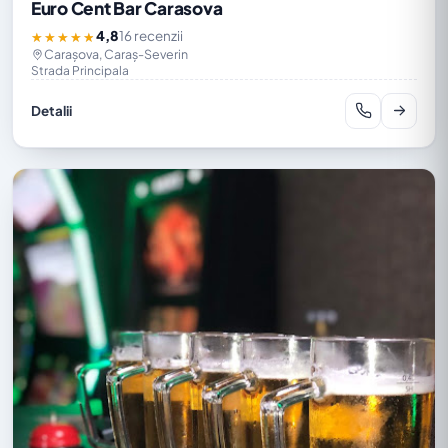
Euro Cent Bar Carasova
4,8
16 recenzii
★★★★★
Carașova, Caraș-Severin
Strada Principala
Detalii