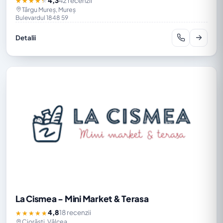
4,3
42 recenzii
★★★★★
Târgu Mureș, Mureș
Bulevardul 1848 59
Detalii
La Cismea - Mini Market & Terasa
4,8
18 recenzii
★★★★★
Ciorăști, Vâlcea