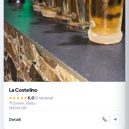
La Costelino
5,0
10 recenzii
★★★★★
Zorleni, Vaslui
DN24A 281
Detalii