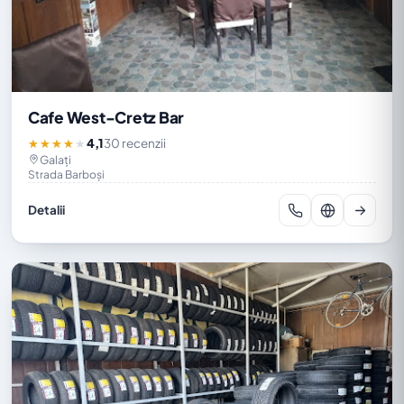
Cafe West-Cretz Bar
4,1
30 recenzii
★★★★★
Galați
Strada Barboşi
Detalii