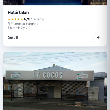
Határtalan
4,9
17 recenzii
★★★★★
Frumoasa, Harghita
Szentmihályi út 1
Detalii