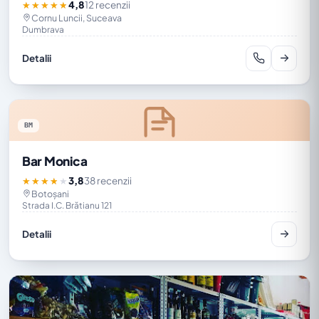
4,8
12 recenzii
★★★★★
Cornu Luncii, Suceava
Dumbrava
Detalii
BM
Bar Monica
3,8
38 recenzii
★★★★★
Botoșani
Strada I.C. Brătianu 121
Detalii