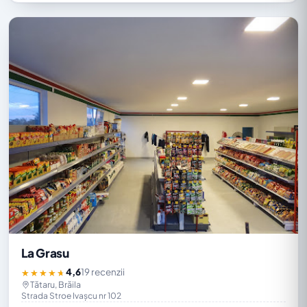
La Grasu
4,6
19 recenzii
★★★★★
Tătaru, Brăila
Strada Stroe Ivașcu nr 102