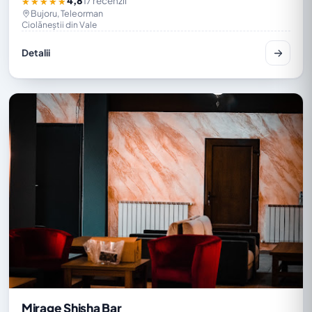
4,8
17 recenzii
★★★★★
Bujoru, Teleorman
Ciolăneștii din Vale
Detalii
Mirage Shisha Bar