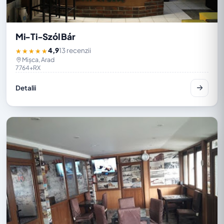
Mi-Ti-Szól Bár
4,9
13 recenzii
★★★★★
Mișca, Arad
7764+RX
Detalii