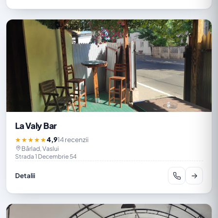
La Valy Bar
4,9
14 recenzii
★★★★★
Bârlad, Vaslui
Strada 1 Decembrie 54
Detalii