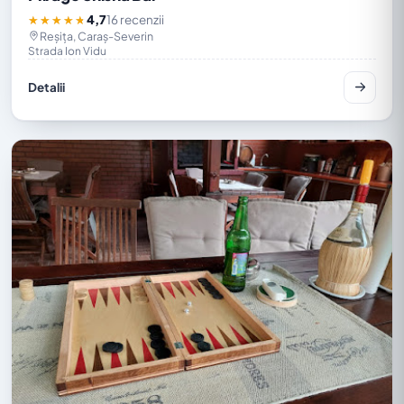
4,7
16 recenzii
★★★★★
Reșița, Caraș-Severin
Strada Ion Vidu
Detalii