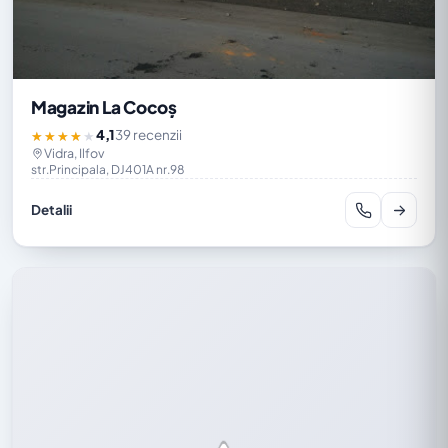
Magazin La Cocoș
4,1
39 recenzii
★★★★★
Vidra, Ilfov
str.Principala, DJ401A nr.98
Detalii