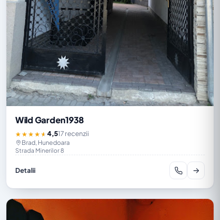
Wild Garden1938
4,5
17 recenzii
★★★★★
Brad, Hunedoara
Strada Minerilor 8
Detalii