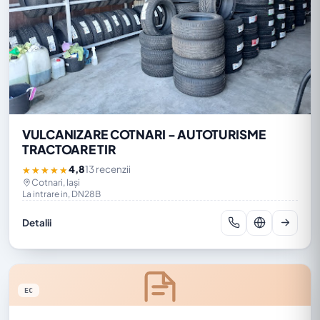
VULCANIZARE COTNARI - AUTOTURISME
TRACTOARE TIR
4,8
13 recenzii
★★★★★
Cotnari, Iași
La intrare in, DN28B
Detalii
EC