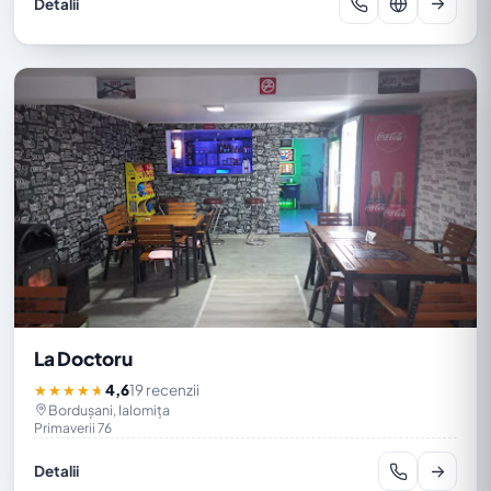
Detalii
La Doctoru
4,6
19 recenzii
★★★★★
Bordușani, Ialomița
Primaverii 76
Detalii