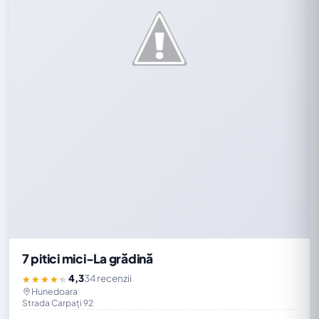
7 pitici mici-La grădină
4,3
34 recenzii
★★★★★
Hunedoara
Strada Carpați 92