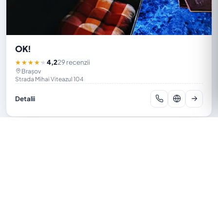
OK!
4,2
29 recenzii
★★★★★
Brașov
Strada Mihai Viteazul 104
Detalii
« Previous
Next »
Afaceri
/
România
/
Baruri