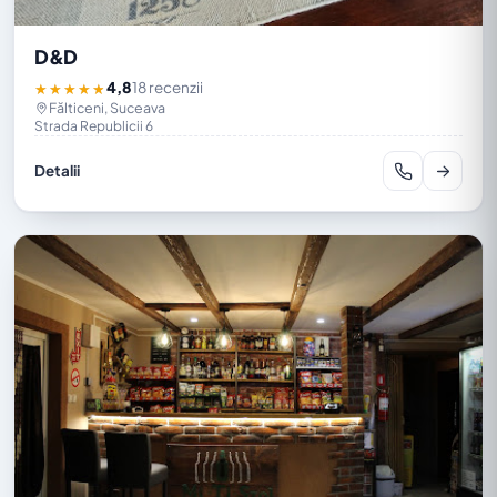
D&D
4,8
18 recenzii
★★★★★
Fălticeni, Suceava
Strada Republicii 6
Detalii