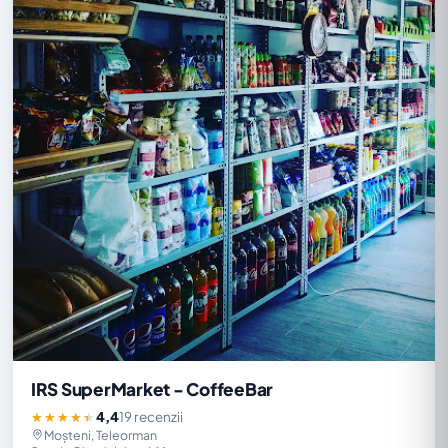
IRS SuperMarket - CoffeeBar
4,4
19 recenzii
★★★★★
Moșteni, Teleorman