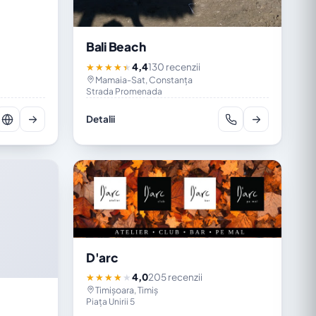
Bali Beach
4,4
130 recenzii
★★★★★
Mamaia-Sat, Constanța
Strada Promenada
Detalii
D'arc
4,0
205 recenzii
★★★★★
Timișoara, Timiș
Piața Unirii 5