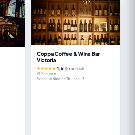
Coppa Coffee & Wine Bar
Victoria
4,6
112 recenzii
★★★★★
București
Șoseaua Nicolae Titulescu 3