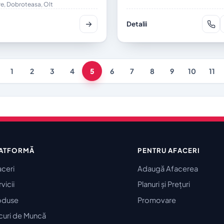
, Dobroteasa, Olt
Detalii
1
2
3
4
5
6
7
8
9
10
11
ATFORMĂ
PENTRU AFACERI
aceri
Adaugă Afacerea
vicii
Planuri și Prețuri
oduse
Promovare
curi de Muncă