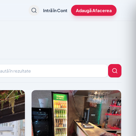
Intră în Cont
Adaugă Afacerea
în rezultate