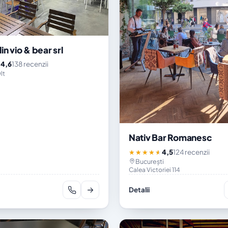
in vio & bear srl
4,6
138 recenzii
★
lt
Nativ Bar Romanesc
4,5
124 recenzii
★★★★★
București
Calea Victoriei 114
Detalii