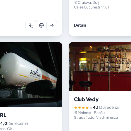
Craiova, Dolj
Calea București nr. 81
Detalii
Club Vedy
4,1
138 recenzii
★★★★★
Moinești, Bacău
SRL
Strada Tudor Vladimirescu
4,0
166 recenzii
★
sa, Olt