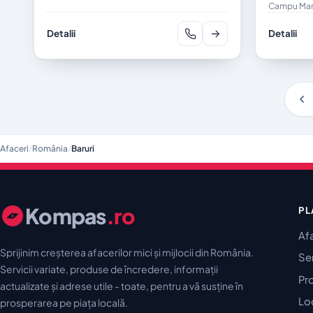
Campu Mare
Detalii
Detalii
Afaceri
/
România
/
Baruri
Kompas
.ro
PL
Af
Sprijinim creșterea afacerilor mici și mijlocii din România.
Ser
Servicii variate, produse de încredere, informații
Pr
actualizate și adrese utile - toate, pentru a vă susține în
Lo
prosperarea pe piața locală.