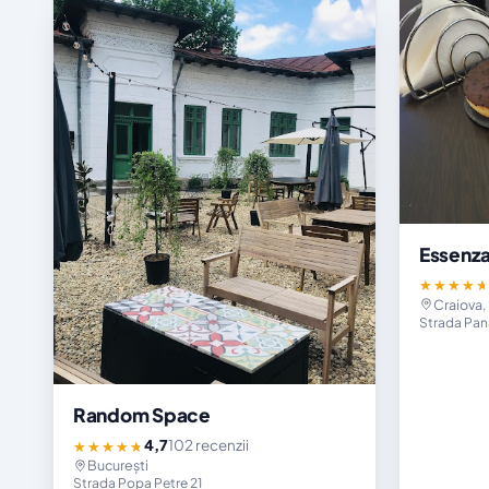
Essenza
★★★★
Craiova, 
Strada Pan
Random Space
4,7
102 recenzii
★★★★★
București
Strada Popa Petre 21