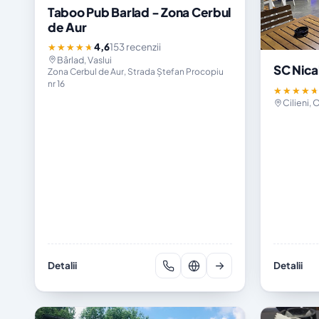
Taboo Pub Barlad - Zona Cerbul
de Aur
4,6
153 recenzii
★★★★★
Bârlad, Vaslui
SC Nical
Zona Cerbul de Aur, Strada Ştefan Procopiu
nr 16
★★★★
Cilieni, O
Detalii
Detalii