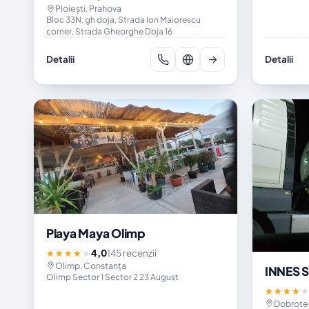
Ploiești, Prahova
Bloc 33N, gh doja, Strada Ion Maiorescu
corner, Strada Gheorghe Doja 16
Detalii
Detalii
Playa Maya Olimp
4,0
145 recenzii
★★★★★
Olimp, Constanța
INNES 
Olimp Sector 1 Sector 2 23 August
★★★★
Dobrotea