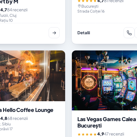
4,7
81 recenzii
rt by M
★★★★★
București
4,7
84 recenzii
★
Strada Colței 16
rzii, Cluj
Raţiu 10
Detalii
 Hello Coffee Lounge
Las Vegas Games Calea
4,8
68 recenzii
★
, Sibiu
București
răvii 17
4,9
47 recenzii
★★★★★