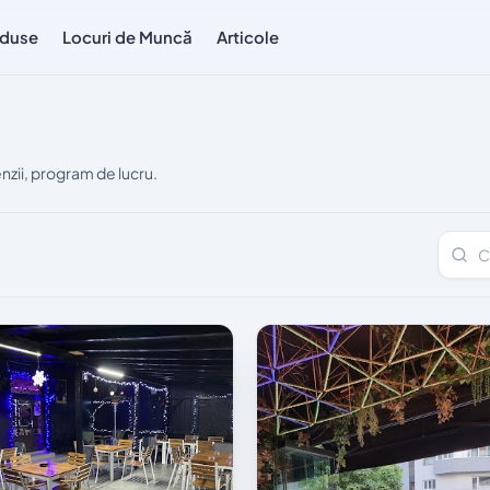
duse
Locuri de Muncă
Articole
nzii, program de lucru.
Caută 