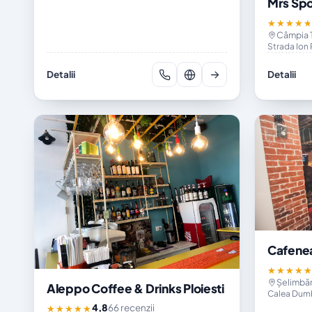
Mrs Spo
★★★★
Câmpia Tu
Strada Ion 
Detalii
Detalii
Cafenea
★★★★
Șelimbăr
Aleppo Coffee & Drinks Ploiesti
Calea Dumb
4,8
66 recenzii
★★★★★