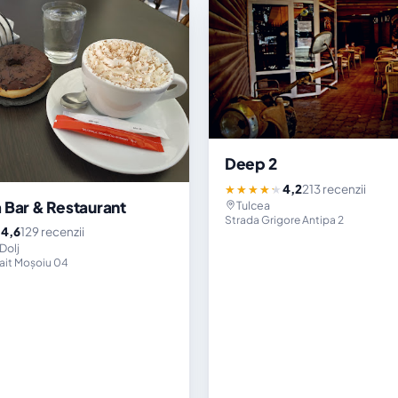
Deep 2
4,2
213 recenzii
★★★★★
 Bar & Restaurant
Tulcea
Strada Grigore Antipa 2
4,6
129 recenzii
★
Dolj
ait Moșoiu 04