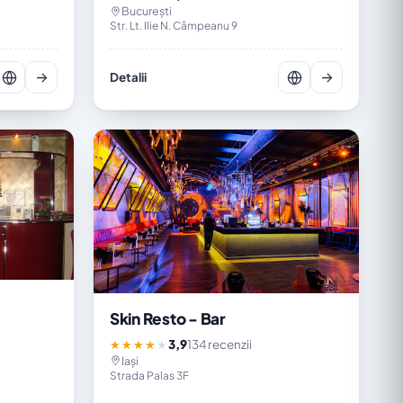
București
Str. Lt. Ilie N. Câmpeanu 9
Detalii
Skin Resto - Bar
3,9
134 recenzii
★★★★★
Iași
Strada Palas 3F