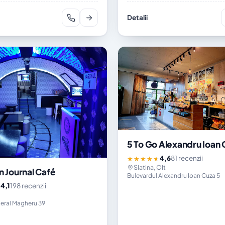
Detalii
5 To Go Alexandru Ioan
4,6
81 recenzii
★★★★★
Slatina, Olt
n Journal Café
Bulevardul Alexandru Ioan Cuza 5
4,1
198 recenzii
★
eral Magheru 39