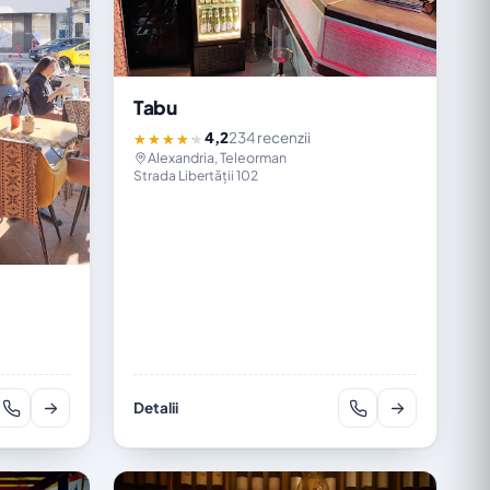
Tabu
4,2
234 recenzii
★★★★★
Alexandria, Teleorman
Strada Libertății 102
Detalii