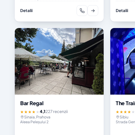
Detalii
Detalii
Bar Regal
The Trai
4,1
227 recenzii
★★★★★
★★★★
Sinaia, Prahova
Sibiu
Aleea Peleșului 2
Strada Gen