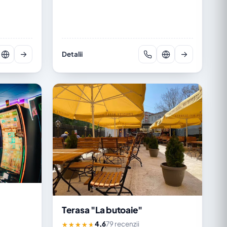
Detalii
Terasa "La butoaie"
4,6
79 recenzii
★★★★★