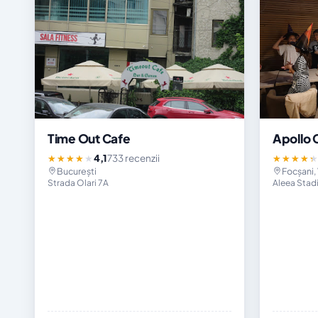
Time Out Cafe
Apollo 
4,1
733 recenzii
★★★★★
★★★★
București
Focșani,
Strada Olari 7A
Aleea Stadi