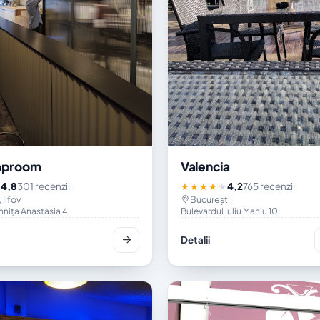
taproom
Valencia
4,8
301 recenzii
4,2
765 recenzii
★
★★★★★
 Ilfov
București
nița Anastasia 4
Bulevardul Iuliu Maniu 10
Detalii