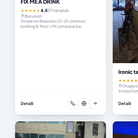
FIX ME A DRINK
4,5
511 recenzii
★★★★★
București
Strada Ion Brezoianu 23-25, Universul,
building B, floor 1, FIX, botanical bar
Ironic 
★★★★
Otopeni,
Strada Dom
Detalii
Detalii