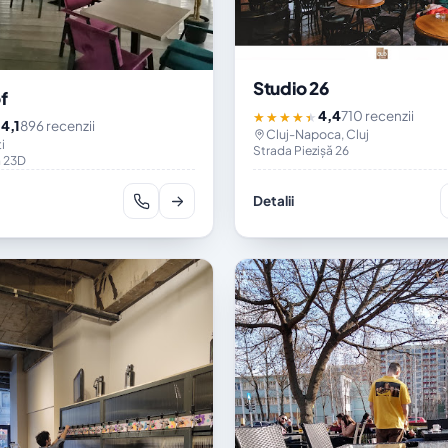
Studio 26
f
4,4
710 recenzii
★★★★★
4,1
896 recenzii
★
Cluj-Napoca, Cluj
i
Strada Piezișă 26
n 23D
Detalii