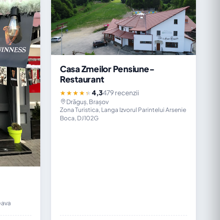
Casa Zmeilor Pensiune-
Restaurant
4,3
479 recenzii
★★★★★
Drăguș, Brașov
Zona Turistica, Langa Izvorul Parintelui Arsenie
Boca, DJ102G
eava