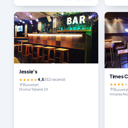
Jessie's
Times C
4,5
352 recenzii
★★★★★
★★★★
București
Bucureșt
Drumul Taberei 24
Intrarea Nic