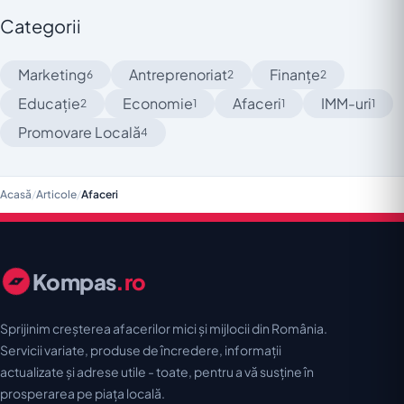
Categorii
Marketing
Antreprenoriat
Finanțe
6
2
2
Educație
Economie
Afaceri
IMM-uri
2
1
1
1
Promovare Locală
4
Acasă
/
Articole
/
Afaceri
Kompas
.ro
Sprijinim creșterea afacerilor mici și mijlocii din România.
Servicii variate, produse de încredere, informații
actualizate și adrese utile - toate, pentru a vă susține în
prosperarea pe piața locală.