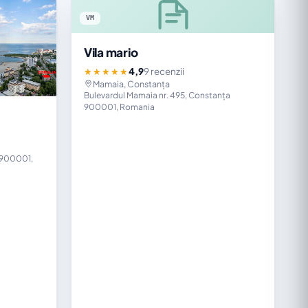
VM
Vila mario
4,9
9 recenzii
★★★★★
Mamaia, Constanța
Bulevardul Mamaia nr. 495, Constanța
900001, Romania
 900001,