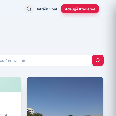
Intră în Cont
Adaugă Afacerea
în rezultate
0001,