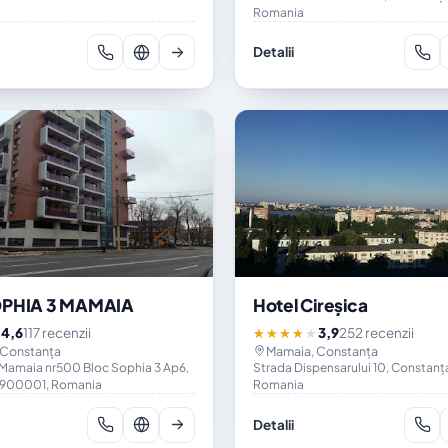
Romania
Detalii
OPHIA 3 MAMAIA
Hotel Cireșica
4,6
117 recenzii
3,9
252 recenzii
★
★★★★★
 Constanța
Mamaia, Constanța
 Mamaia nr500 Bloc Sophia 3 Ap6,
Strada Dispensarului 10, Constan
 900001, Romania
Romania
Detalii