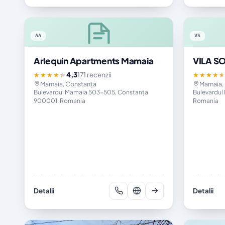
AA
VS
Arlequin Apartments Mamaia
VILA S
4,3
171 recenzii
★★★★★
★★★★
Mamaia, Constanța
Mamaia,
Bulevardul Mamaia 503-505, Constanța
Bulevardul
900001, Romania
Romania
Detalii
Detalii