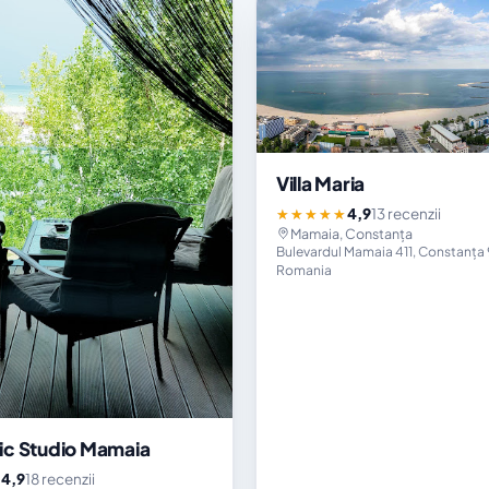
Villa Maria
4,9
13 recenzii
★★★★★
Mamaia, Constanța
Bulevardul Mamaia 411, Constanța
Romania
ic Studio Mamaia
4,9
18 recenzii
★