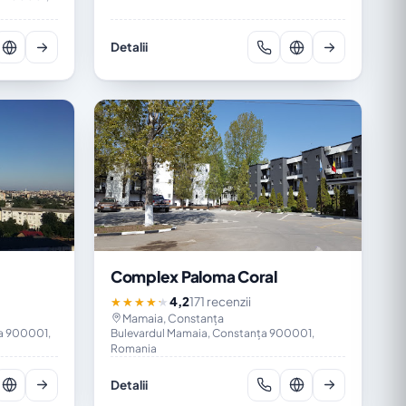
Detalii
Complex Paloma Coral
4,2
171 recenzii
★★★★★
Mamaia, Constanța
ța 900001,
Bulevardul Mamaia, Constanța 900001,
Romania
Detalii