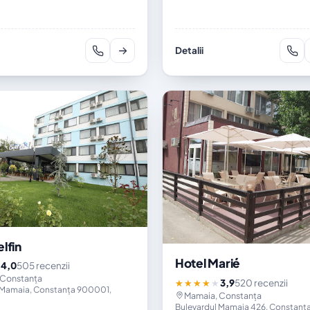
Detalii
lfin
Hotel Marié
4,0
505 recenzii
★
 Constanța
3,9
520 recenzii
★★★★★
 Mamaia, Constanța 900001,
Mamaia, Constanța
Bulevardul Mamaia 426, Constanț