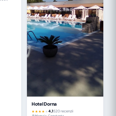
Hotel Dorna
4,1
520 recenzii
★★★★★
Mamaia, Constanța