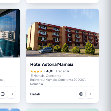
Hotel Astoria Mamaia
4,0
110 recenzii
★★★★★
Mamaia, Constanța
Bulevardul Mamaia, Constanța 900001,
001,
Romania
Detalii