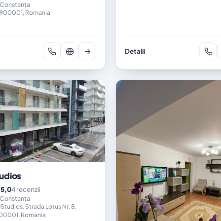
 Constanța
 900001, Romania
Detalii
udios
5,0
4 recenzii
★
 Constanța
tudios, Strada Lotus Nr. 8,
900001, Romania