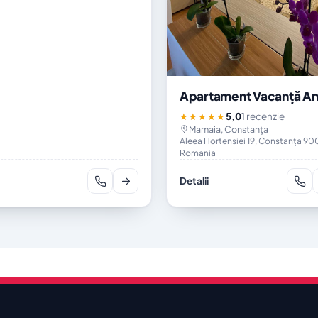
Apartament Vacanță An
5,0
1 recenzie
★★★★★
Mamaia, Constanța
Aleea Hortensiei 19, Constanța 90
Romania
Detalii