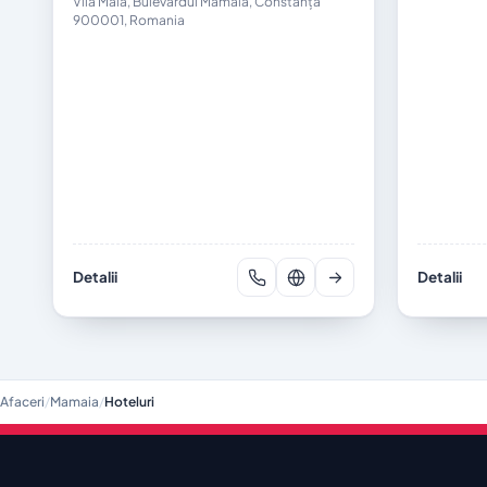
Vila Maia, Bulevardul Mamaia, Constanța
900001, Romania
Detalii
Detalii
Afaceri
/
Mamaia
/
Hoteluri