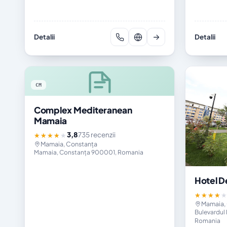
Detalii
Detalii
CM
Complex Mediteranean
Mamaia
3,8
735 recenzii
★★★★★
Mamaia, Constanța
Mamaia, Constanța 900001, Romania
Hotel De
★★★★
Mamaia,
Bulevardul
Romania