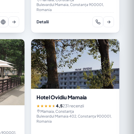
Bulevardul Mamaia, Constanța 900001,
Romania
Detalii
Hotel Ovidiu Mamaia
4,5
231 recenzii
★★★★★
Mamaia, Constanța
Bulevardul Mamaia 402, Constanța 900001,
Romania
a 900001,