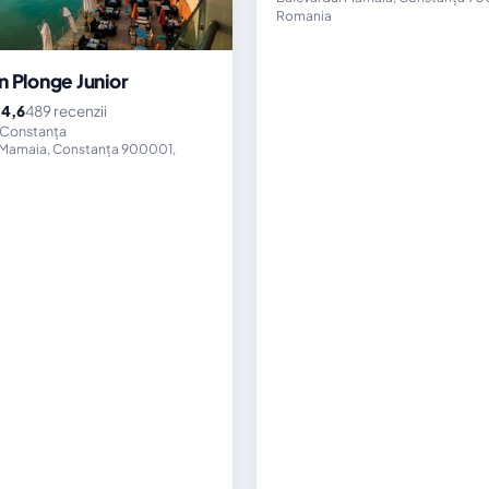
Romania
n Plonge Junior
4,6
489 recenzii
★
 Constanța
 Mamaia, Constanța 900001,