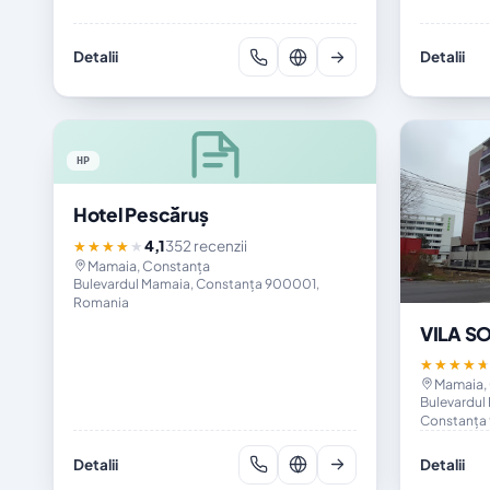
Detalii
Detalii
HP
Hotel Pescăruș
4,1
352 recenzii
★★★★★
Mamaia, Constanța
Bulevardul Mamaia, Constanța 900001,
Romania
VILA S
★★★★
Mamaia,
Bulevardul
Constanța
Detalii
Detalii