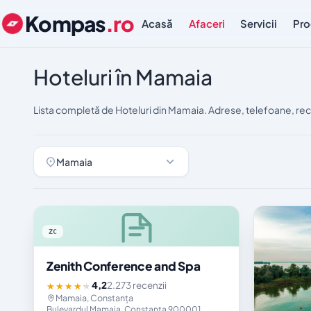
Kompas
.ro
Acasă
Afaceri
Servicii
Pro
Hoteluri în Mamaia
Lista completă de Hoteluri din Mamaia. Adrese, telefoane, rec
Mamaia
ZC
Zenith Conference and Spa
4,2
2.273 recenzii
★★★★★
Mamaia, Constanța
Bulevardul Mamaia, Constanța 900001,