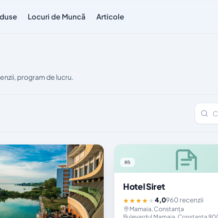
duse
Locuri de Muncă
Articole
enzii, program de lucru.
Caută 
HS
Hotel Siret
4,0
960 recenzii
★★★★★
Mamaia, Constanța
Bulevardul Mamaia, Constanța 90