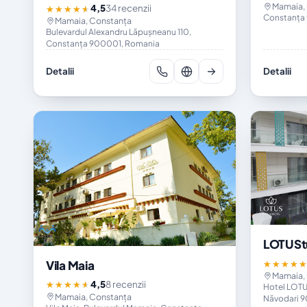
Mamaia,
4,5
34 recenzii
★★★★★
Constanța
Mamaia, Constanța
Bulevardul Alexandru Lăpușneanu 110,
Constanța 900001, Romania
Detalii
Detalii
LOTUSt
Vila Maia
★★★★
Mamaia,
4,5
8 recenzii
★★★★★
Hotel LOTUS
Mamaia, Constanța
Năvodari 