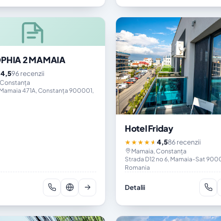
OPHIA 2 MAMAIA
4,5
96 recenzii
★
 Constanța
 Mamaia 471A, Constanța 900001,
Hotel Friday
4,5
86 recenzii
★★★★★
Mamaia, Constanța
Strada D12 no 6, Mamaia-Sat 900
Romania
Detalii