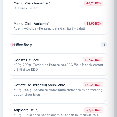
Meniul Zilei - Varianta 3
48,90 RON
Gustare + Desert
Meniul Zilei - Varianta 1
48,90 RON
Aperitiv/Ciorba + Fel principal + Garnitură + Salată
Măcelărești
15
Coaste De Porc
117,60 RON
600g;200g - Țambal de Porc cu sos BBQ făcut în casă, cartofi
prăjiți si sos BBQ
Cotlete De Berbecuț Sous-Vide
121,20 RON
300g; 200g - Servite cu Mămăligută cremoasă cu parmesan și
bacon, și sos brun
Aripioare De Pui
62,40 RON
500g - Delicioase, ușor picante, cu sos de iaurt cu usturoi și