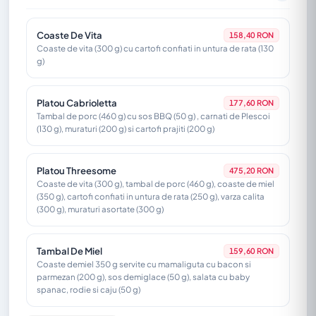
Coaste De Vita
158,40 RON
Coaste de vita (300 g) cu cartofi confiati in untura de rata (130
g)
Platou Cabrioletta
177,60 RON
Tambal de porc (460 g) cu sos BBQ (50 g) , carnati de Plescoi
(130 g), muraturi (200 g) si cartofi prajiti (200 g)
Platou Threesome
475,20 RON
Coaste de vita (300 g), tambal de porc (460 g), coaste de miel
(350 g), cartofi confiati in untura de rata (250 g), varza calita
(300 g), muraturi asortate (300 g)
Tambal De Miel
159,60 RON
Coaste demiel 350 g servite cu mamaliguta cu bacon si
parmezan (200 g), sos demiglace (50 g), salata cu baby
spanac, rodie si caju (50 g)