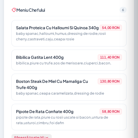
240g;300g - Cu Vin și Usturoi, servită cu Mămăliguță
Meniu Chefului
6
Șnițel De Pui Panko
48,00 RON
190g - Rețeta Casei
Salata Proteica Cu Halloumi Si Quinoa 340g
54,00 RON
baby spanac,halloumi,humus,dressing de rodie,rosii
cherry,castraveti,caju,ceapa rosie
Bibilica Gatita Lent 400g
111,40 RON
bibilica,piure cu trufe,sos de merisoare,ciuperci,bacon,
Boston Steak De Miel Cu Mamaliga Cu
130,80 RON
Trufe 400g
baby spanac,ceapa caramelizata,dressing de rodie
Pipote De Rata Confiate 400g
58,80 RON
pipote de rata,piure cu rosii uscate si bacon,untura de
rata,usturoi,cimbru,foi dafin
Afișează toate (6)