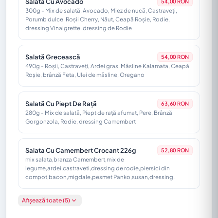
Salată Cu Avocado
54,00 RON
300g - Mix de salată, Avocado, Miez de nucă, Castraveți,
Porumb dulce, Roșii Cherry, Năut, Ceapă Roșie, Rodie,
dressing Vinaigrette, dressing de Rodie
Salată Grecească
54,00 RON
490g - Roșii, Castraveți, Ardei gras, Măsline Kalamata, Ceapă
Roșie, brânză Feta, Ulei de măsline, Oregano
Salată Cu Piept De Rață
63,60 RON
280g - Mix de salată, Piept de rață afumat, Pere, Brânză
Gorgonzola, Rodie, dressing Camembert
Salata Cu Camembert Crocant 226g
52,80 RON
mix salata,branza Camembert,mix de
legume,ardei,castraveti,dressing de rodie,piersici din
compot,bacon,migdale,pesmet Panko,susan,dressing.
Afișează toate (5)
Salată Cu Curcan
60,00 RON
280g - Pulpă de Curcan, Gorgonzola, Ardei capia, Mix de