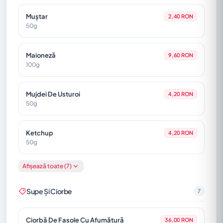
File De Păstrăv La Grătar, Risotto De Țelină
79,20 RON
Muștar
Cu Trufe Și Sos Lemon-Butter
2,40 RON
50g
350g
Maioneză
9,60 RON
100g
Mujdei De Usturoi
4,20 RON
50g
Ketchup
4,20 RON
50g
Afișează toate (7)
Smântână
6,00 RON
70g
Supe Și Ciorbe
7
Sos Sweet Chilly
6,00 RON
50g
Ciorbă De Fasole Cu Afumătură
36,00 RON