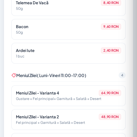
350g - Borș de Cocoș autentic cu taiței de casă. Servit cu
Telemea De Vacă
8,40 RON
ardei iute
50g
Supă Cremă De Legume
Bacon
33,00 RON
9,60 RON
400ml - Servită cu crutoane. Produs Vegetarian
50g
Ardei Iute
2,40 RON
1 buc
Meniul Zilei ( Luni-Vineri 11:00-17:00 )
4
Meniul Zilei - Varianta 4
64,90 RON
Gustare + Fel principal+ Garnitură + Salată + Desert
Meniul Zilei - Varianta 2
48,90 RON
Fel principal + Garnitură + Salată + Desert