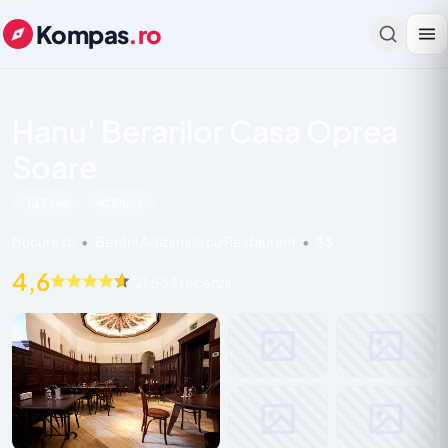
Kompas
.ro
Hanu' Berarilor Casa Oprea
Soare
Save
Share
București
•
Berării Artizanale cu Restaurant
•
$$
4,6
21.533 recenzii