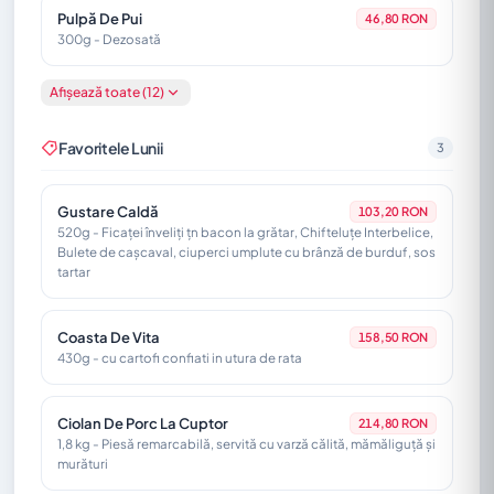
Pulpă De Pui
46,80 RON
300g - Dezosată
Afișează toate (12)
Cârnați Din Topor
47,40 RON
200g - Din carne de Porc
Favoritele Lunii
3
Cârnați De Bere
39,60 RON
200g - Din carne de Porc
Gustare Caldă
103,20 RON
520g - Ficaței înveliți țn bacon la grătar, Chifteluțe Interbelice,
Bulete de cașcaval, ciuperci umplute cu brânză de burduf, sos
tartar
Pulpă De Curcan
54,00 RON
300g - Dezosată, si marinată
Coasta De Vita
158,50 RON
430g - cu cartofi confiati in utura de rata
Piept De Pui
46,80 RON
200g
Ciolan De Porc La Cuptor
214,80 RON
1,8 kg - Piesă remarcabilă, servită cu varză călită, mămăliguță și
Friptura Berarului
94,20 RON
murături
450g; 360g - Carne de Porc, Cartofi cu Rozmarin, Salată de
Varză Albă