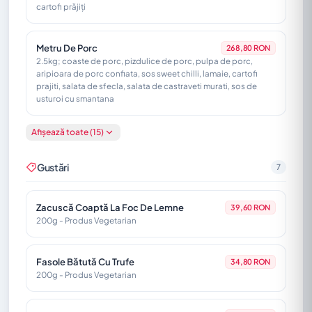
cartofi prăjiți
Metru De Porc
268,80 RON
2.5kg; coaste de porc, pizdulice de porc, pulpa de porc,
aripioara de porc confiata, sos sweet chilli, lamaie, cartofi
prajiti, salata de sfecla, salata de castraveti murati, sos de
usturoi cu smantana
Afișează toate (15)
Ciolan De Porc La Cuptor
214,80 RON
1,8 kg - Piesă remarcabilă, servită cu varză călită, mămăliguță și
murături
Gustări
7
Platou "Gloria Berii"
Zacuscă Coaptă La Foc De Lemne
118,80 RON
39,60 RON
600g/200g/200g - Cârnați din Topor, Cârnați Vienezi cu
200g - Produs Vegetarian
cașcaval, Mititei, Piept de pui împănat. Servit cu cartofi prăjiți și
murături asortate
Fasole Bătută Cu Trufe
34,80 RON
200g - Produs Vegetarian
Carne În Untură
105,60 RON
730g - Carne și cârnați de porc păstrate în untură, servite cu
mămăligă și varză murată