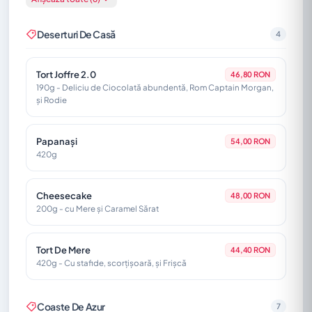
Smashed Burger 260g
85,20 RON
carne de vita,chifla,branza cheddar,castraveti
murati,cartofi,salata coleslaw,sos
Deserturi De Casă
4
Gulas De Cerb
Tort Joffre 2.0
82,80 RON
46,80 RON
bacon,ciuperci,vin rosu,sos demi-glace
190g - Deliciu de Ciocolată abundentă, Rom Captain Morgan,
și Rodie
Papanași
54,00 RON
420g
Cheesecake
48,00 RON
200g - cu Mere și Caramel Sărat
Tort De Mere
44,40 RON
420g - Cu stafide, scorțișoară, și Frișcă
Coaste De Azur
7