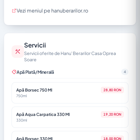
Meniu pentru Copii
Vezi meniul pe hanuberarilor.ro
Scaune Înalte pentru Copii
PARCARE
Parcare cu Plată
Servicii
Parcare Stradală cu Plată
Servicii oferite de Hanu' Berarilor Casa Oprea
Parcare Stradală Gratuită
Soare
Apă Plată/Minerală
4
Apă Borsec 750 Ml
28,80 RON
750ml
Apă Aqua Carpatica 330 Ml
19,20 RON
330ml
Apă Borsec 330 Ml
18,00 RON