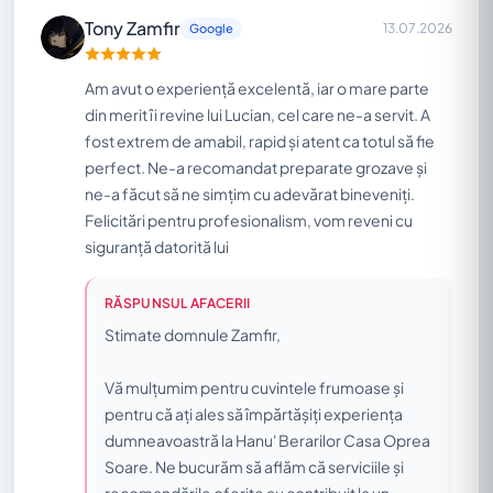
Tony Zamfir
13.07.2026
Google
Am avut o experiență excelentă, iar o mare parte
din merit îi revine lui Lucian, cel care ne-a servit. A
fost extrem de amabil, rapid și atent ca totul să fie
perfect. Ne-a recomandat preparate grozave și
ne-a făcut să ne simțim cu adevărat bineveniți.
Felicitări pentru profesionalism, vom reveni cu
siguranță datorită lui
RĂSPUNSUL AFACERII
Stimate domnule Zamfir,
Vă mulțumim pentru cuvintele frumoase și
pentru că ați ales să împărtășiți experiența
dumneavoastră la Hanu' Berarilor Casa Oprea
Soare. Ne bucurăm să aflăm că serviciile și
recomandările oferite au contribuit la un