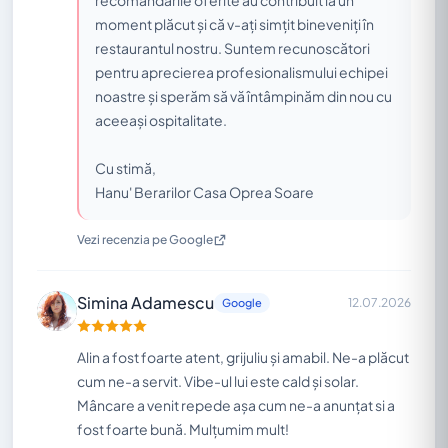
moment plăcut și că v-ați simțit bineveniți în
restaurantul nostru. Suntem recunoscători
pentru aprecierea profesionalismului echipei
noastre și sperăm să vă întâmpinăm din nou cu
aceeași ospitalitate.
Cu stimă,
Hanu' Berarilor Casa Oprea Soare
Vezi recenzia pe Google
Simina Adamescu
12.07.2026
Google
Alin a fost foarte atent, grijuliu și amabil. Ne-a plăcut
cum ne-a servit. Vibe-ul lui este cald și solar.
Mâncare a venit repede așa cum ne-a anunțat si a
fost foarte bună. Mulțumim mult!