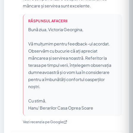
mâncare și servirea sunt excelente.
RĂSPUNSUL AFACERII
Bună ziua, Victoria Georgina,
Vă mulțumim pentru feedback-ul acordat.
Observăm cu bucurie că ați apreciat
mâncarea și servirea noastră. Referitor la
terasa pe timpul verii, înțelegem observația
dumneavoastră și o vom lua în considerare
pentru a îmbunătăți confortul oaspeților
noștri.
Cu stimă,
Hanu' Berarilor Casa Oprea Soare
Vezi recenzia pe Google