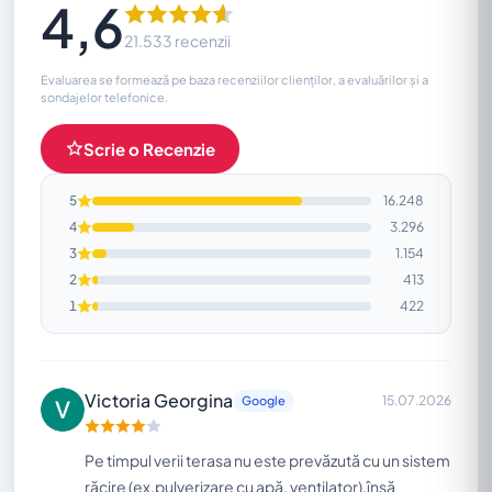
4,6
21.533 recenzii
Evaluarea se formează pe baza recenziilor clienților, a evaluărilor și a
sondajelor telefonice.
Scrie o Recenzie
5
16.248
4
3.296
3
1.154
2
413
1
422
Victoria Georgina
15.07.2026
Google
Pe timpul verii terasa nu este prevăzută cu un sistem
răcire (ex.pulverizare cu apă, ventilator),însă