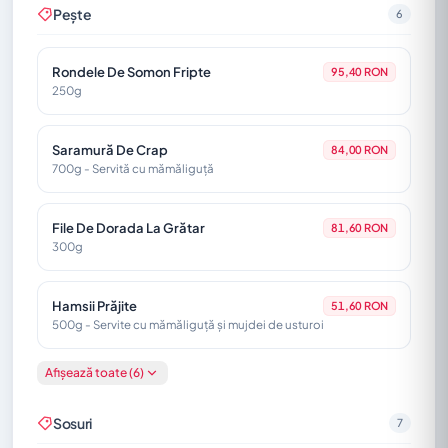
salată, Miez de nucă, Castraveți, Dressing
Pește
6
Rondele De Somon Fripte
95,40 RON
250g
Saramură De Crap
84,00 RON
700g - Servită cu mămăliguță
File De Dorada La Grătar
81,60 RON
300g
Hamsii Prăjite
51,60 RON
500g - Servite cu mămăliguță și mujdei de usturoi
Afișează toate (6)
File De Păstrăv La Grătar
75,60 RON
350g
Sosuri
7