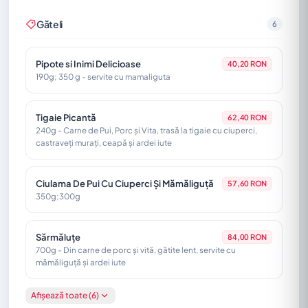
Găteli
6
Mititel - 1 Buc
13,80 RON
80g - Din carne de porc, vita si oaie. Servit cu muștar
Pipote si Inimi Delicioase
40,20 RON
190g; 350 g - servite cu mamaliguta
Cârnați Kasekrainer
55,20 RON
200g - Cârnați Vienezi din carne de porc, cu inserții de
cașcaval
Tigaie Picantă
62,40 RON
240g - Carne de Pui, Porc și Vita, trasă la tigaie cu ciuperci,
castraveți murați, ceapă și ardei iute
Ceafă De Porc
53,40 RON
200g
Ciulama De Pui Cu Ciuperci Și Mămăliguță
57,60 RON
350g;300g
Sărmăluțe
84,00 RON
700g - Din carne de porc și vită, gătite lent, servite cu
mămăliguță și ardei iute
Afișează toate (6)
Pastramă De Oaie La Tigaie
85,20 RON