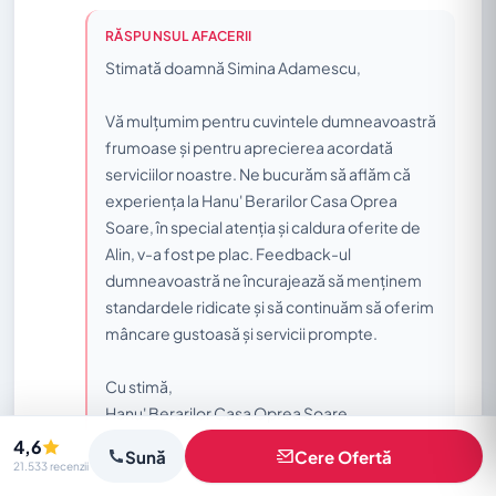
RĂSPUNSUL AFACERII
Stimată doamnă Simina Adamescu,
Vă mulțumim pentru cuvintele dumneavoastră
frumoase și pentru aprecierea acordată
serviciilor noastre. Ne bucurăm să aflăm că
experiența la Hanu' Berarilor Casa Oprea
Soare, în special atenția și caldura oferite de
Alin, v-a fost pe plac. Feedback-ul
dumneavoastră ne încurajează să menținem
standardele ridicate și să continuăm să oferim
mâncare gustoasă și servicii prompte.
Cu stimă,
Hanu' Berarilor Casa Oprea Soare
4,6
Sună
Cere Ofertă
Vezi recenzia pe Google
21.533 recenzii