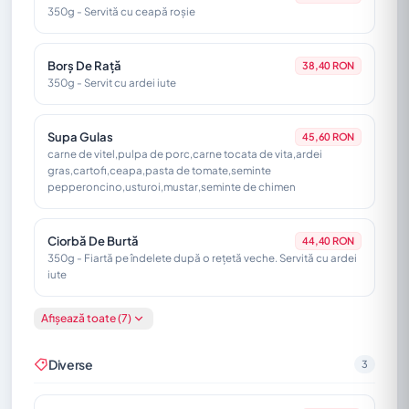
350g - Servită cu ceapă roșie
Sos De Smântână Cu Usturoi
4,80 RON
50g
Borș De Rață
38,40 RON
350g - Servit cu ardei iute
Supa Gulas
45,60 RON
carne de vitel,pulpa de porc,carne tocata de vita,ardei
gras,cartofi,ceapa,pasta de tomate,seminte
pepperoncino,usturoi,mustar,seminte de chimen
Ciorbă De Burtă
44,40 RON
350g - Fiartă pe îndelete după o rețetă veche. Servită cu ardei
iute
Afișează toate (7)
Ciorba De Porc Acrita Cu Zeama De Varza
36,00 RON
350g - servita cu ardei iute
Diverse
3
Borș De Cocoș Cu Tăiței De Casă
36,60 RON