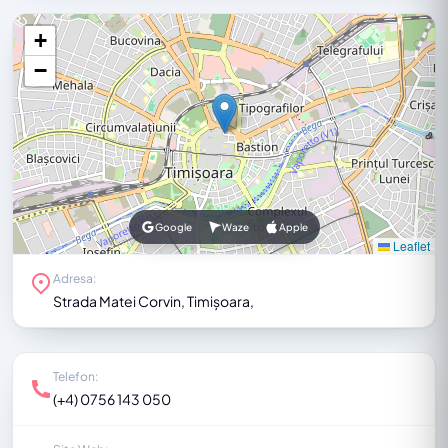
+
−
Google
Waze
Apple
Leaflet
Adresa:
Strada Matei Corvin, Timișoara,
Telefon:
(+4) 0756 143 050