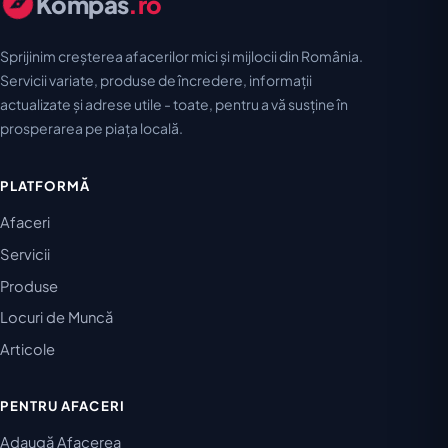
Kompas
.ro
Sprijinim creșterea afacerilor mici și mijlocii din România.
Servicii variate, produse de încredere, informații
actualizate și adrese utile - toate, pentru a vă susține în
prosperarea pe piața locală.
PLATFORMĂ
Afaceri
Servicii
Produse
Locuri de Muncă
Articole
PENTRU AFACERI
Adaugă Afacerea