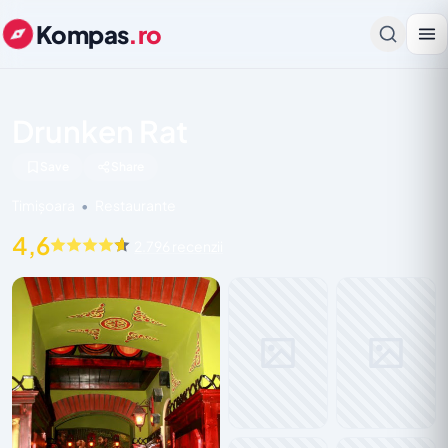
Kompas
.ro
Drunken Rat
Save
Share
Timișoara
•
Restaurante
4,6
2.796 recenzii