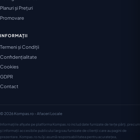
Planuri și Prețuri
Promovare
INFORMAȚII
Termeni și Condiții
Confidențialitate
Cookies
GDPR
Contact
© 2026 Kompas.ro - Afaceri Locale
Informațiile afișate pe platforma Kompas.ro includ date furnizate de terțe părți, precum
și informații accesibile publicului larg sau furnizate de clienții care au pagini de
prezentare. Kompas.ro nu își asumă responsabilitatea pentru acuratețea,