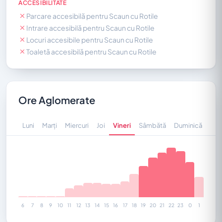
ACCESIBILITATE
Parcare accesibilă pentru Scaun cu Rotile
Intrare accesibilă pentru Scaun cu Rotile
Locuri accesibile pentru Scaun cu Rotile
Toaletă accesibilă pentru Scaun cu Rotile
Ore Aglomerate
Luni
Marți
Miercuri
Joi
Vineri
Sâmbătă
Duminică
6
7
8
9
10
11
12
13
14
15
16
17
18
19
20
21
22
23
0
1