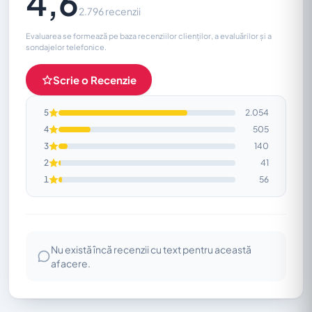
4,6
2.796 recenzii
Evaluarea se formează pe baza recenziilor clienților, a evaluărilor și a
sondajelor telefonice.
Scrie o Recenzie
5
2.054
4
505
3
140
2
41
1
56
Nu există încă recenzii cu text pentru această
afacere.