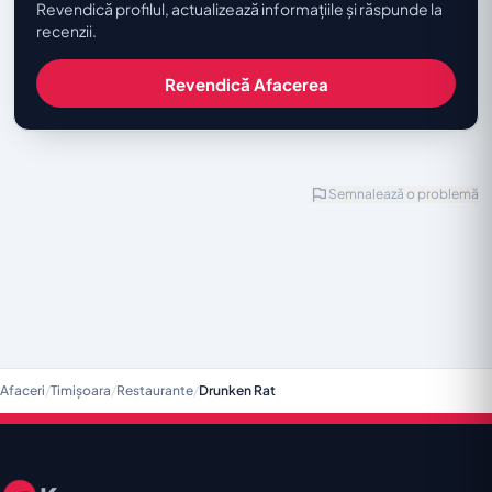
Revendică profilul, actualizează informațiile și răspunde la
recenzii.
Revendică Afacerea
Semnalează o problemă
Afaceri
/
Timișoara
/
Restaurante
/
Drunken Rat