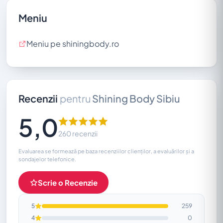
Meniu
Meniu pe shiningbody.ro
Recenzii
pentru
Shining Body Sibiu
5,0
260 recenzii
Evaluarea se formează pe baza recenziilor clienților, a evaluărilor și a
sondajelor telefonice.
Scrie o Recenzie
5
259
4
0