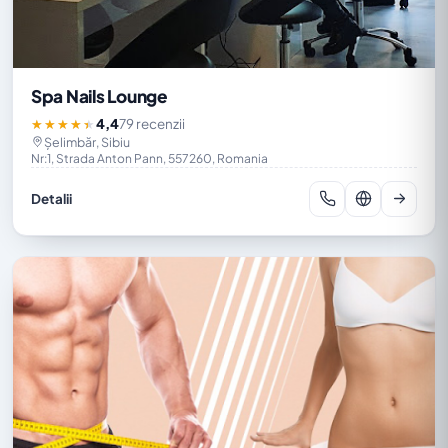
Spa Nails Lounge
4,4
79 recenzii
★★★★★
Șelimbăr, Sibiu
Nr:1, Strada Anton Pann, 557260, Romania
Detalii