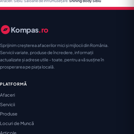
Afaceri
/
Sibiu
/
Saloane de Înfrumusețare
/
Shining Body Sibiu
Kompas
.ro
Sprijinim creșterea afacerilor mici și mijlocii din România.
Servicii variate, produse de încredere, informații
actualizate și adrese utile - toate, pentru a vă susține în
prosperarea pe piața locală.
PLATFORMĂ
Afaceri
Servicii
Produse
Locuri de Muncă
Articole