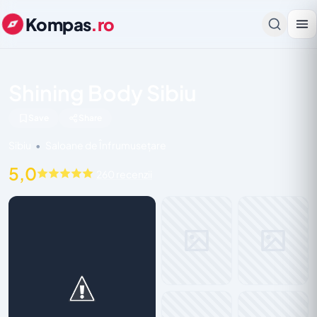
Kompas
.ro
Shining Body Sibiu
Save
Share
Sibiu
•
Saloane de Înfrumusețare
5,0
260 recenzii