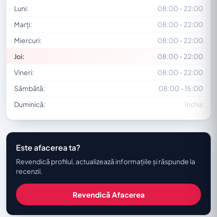
Luni:
08:00 - 22:00
Marți:
08:00 - 22:00
Miercuri:
08:00 - 22:00
Joi:
08:00 - 22:00
Vineri:
08:00 - 22:00
Sâmbătă:
08:00 - 15:00
Duminică:
închis
Este afacerea ta?
Revendică profilul, actualizează informațiile și răspunde la
recenzii.
Revendică Afacerea