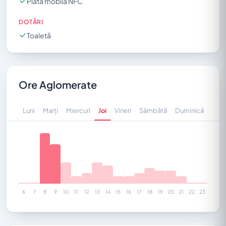
Plată mobilă NFC
DOTĂRI
Toaletă
Ore Aglomerate
Luni
Marți
Miercuri
Joi
Vineri
Sâmbătă
Duminică
6
7
8
9
10
11
12
13
14
15
16
17
18
19
20
21
22
23