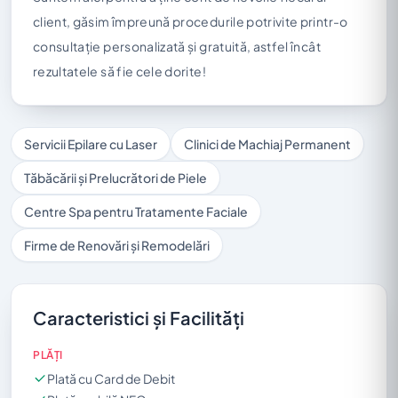
client, găsim împreună procedurile potrivite printr-o
consultație personalizată și gratuită, astfel încât
rezultatele să fie cele dorite!
Servicii Epilare cu Laser
Clinici de Machiaj Permanent
Tăbăcării și Prelucrători de Piele
Centre Spa pentru Tratamente Faciale
Firme de Renovări și Remodelări
Caracteristici și Facilități
PLĂȚI
Plată cu Card de Debit