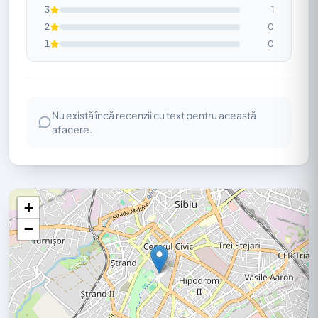
3
1
2
0
1
0
Nu există încă recenzii cu text pentru această
afacere.
+
−