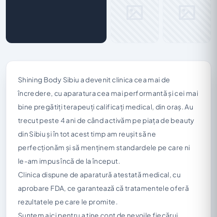
Shining Body Sibiu a devenit clinica cea mai de
încredere, cu aparatura cea mai performantă și cei mai
bine pregătiți terapeuți calificați medical, din oraș. Au
trecut peste 4 ani de când activăm pe piața de beauty
din Sibiu și în tot acest timp am reușit să ne
perfecționăm și să menținem standardele pe care ni
le-am impus încă de la început.
Clinica dispune de aparatură atestată medical, cu
aprobare FDA, ce garantează că tratamentele oferă
rezultatele pe care le promite.
Suntem aici pentru a ține cont de nevoile fiecărui