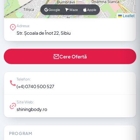
Google
Waze
Apple
Leaflet
Adresa:
Str. Școala de Înot 22, Sibiu
Cere Ofertă
Telefon:
(+4) 0740 500 527
Site Web:
shiningbody.ro
PROGRAM