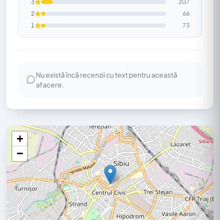
3
207
2
66
1
73
Nu există încă recenzii cu text pentru această
afacere.
+
−