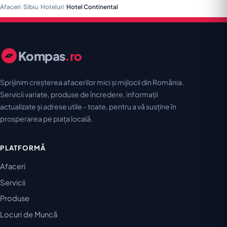
Afaceri
/
Sibiu
/
Hoteluri
/
Hotel Continental
Kompas
.ro
Sprijinim creșterea afacerilor mici și mijlocii din România.
Servicii variate, produse de încredere, informații
actualizate și adrese utile - toate, pentru a vă susține în
prosperarea pe piața locală.
PLATFORMĂ
Afaceri
Servicii
Produse
Locuri de Muncă