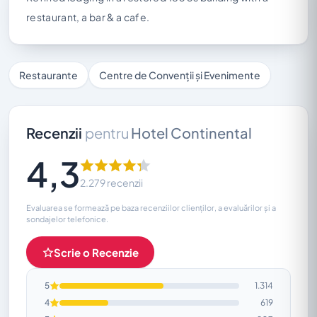
restaurant, a bar & a cafe.
Restaurante
Centre de Convenții și Evenimente
Recenzii
pentru
Hotel Continental
4,3
2.279 recenzii
Evaluarea se formează pe baza recenziilor clienților, a evaluărilor și a
sondajelor telefonice.
Scrie o Recenzie
5
1.314
4
619