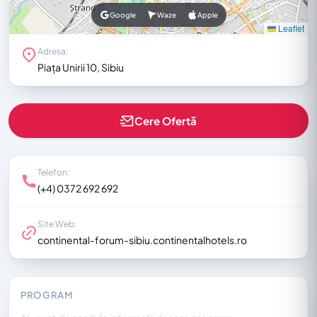
Google
Waze
Apple
Leaflet
Adresa:
Piața Unirii 10, Sibiu
Cere Ofertă
Telefon:
(+4) 0372 692 692
Site Web:
continental-forum-sibiu.continentalhotels.ro
PROGRAM