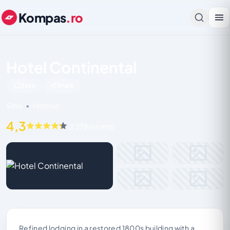
Kompas
.ro
Hotel Continental
Save
Share
Sibiu
•
Hoteluri
4,3
2.279 recenzii
Refined lodging in a restored 1800s building with a