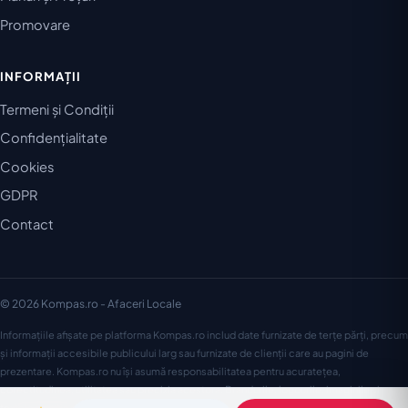
Promovare
INFORMAȚII
Termeni și Condiții
Confidențialitate
Cookies
GDPR
Contact
© 2026 Kompas.ro - Afaceri Locale
Informațiile afișate pe platforma Kompas.ro includ date furnizate de terțe părți, precum
și informații accesibile publicului larg sau furnizate de clienții care au pagini de
prezentare. Kompas.ro nu își asumă responsabilitatea pentru acuratețea,
corectitudinea, utilitatea sau precizia acestora. Brandurile, logourile, imaginile și
textele aparțin proprietarilor lor și sunt utilizate în acest context conform drepturilor de