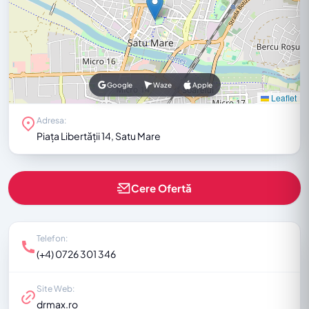
Google
Waze
Apple
Leaflet
Adresa:
Piața Libertății 14, Satu Mare
Cere Ofertă
Telefon:
(+4) 0726 301 346
Site Web:
drmax.ro