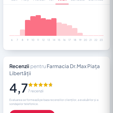
6
7
8
9
10
11
12
13
14
15
16
17
18
19
20
21
22
23
Recenzii
pentru
Farmacia Dr.Max Piața
Libertății
4,7
7 recenzii
Evaluarea se formează pe baza recenziilor clienților, a evaluărilor și a
sondajelor telefonice.