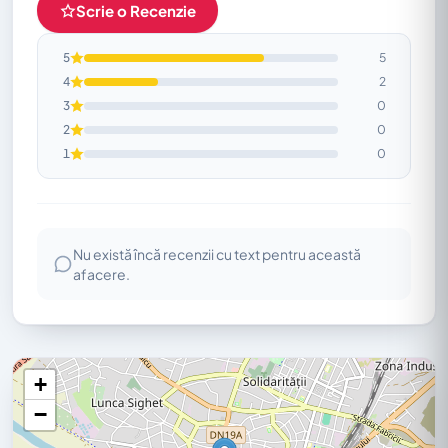
Scrie o Recenzie
5
5
4
2
3
0
2
0
1
0
Nu există încă recenzii cu text pentru această
afacere.
+
−