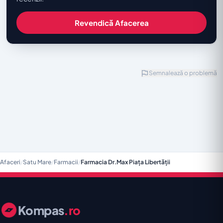
Revendică Afacerea
Semnalează o problemă
Afaceri
/
Satu Mare
/
Farmacii
/
Farmacia Dr.Max Piața Libertății
Kompas
.ro