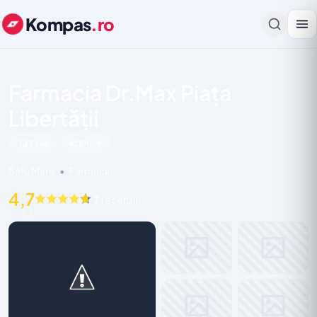
Kompas
.ro
Farmacia Dr.Max Piața
Libertății
Save
Share
Satu Mare
•
Farmacii
4,7
7 recenzii