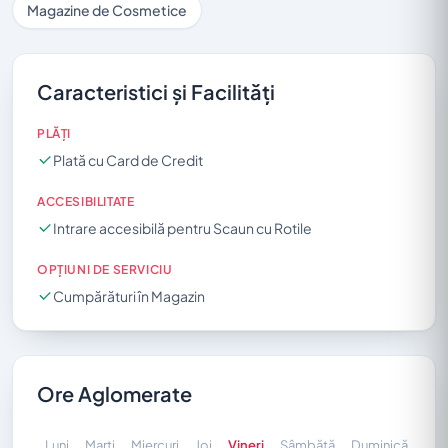
Magazine de Cosmetice
Caracteristici și Facilități
PLĂȚI
Plată cu Card de Credit
ACCESIBILITATE
Intrare accesibilă pentru Scaun cu Rotile
OPȚIUNI DE SERVICIU
Cumpărături în Magazin
Ore Aglomerate
Luni
Marți
Miercuri
Joi
Vineri
Sâmbătă
Duminică