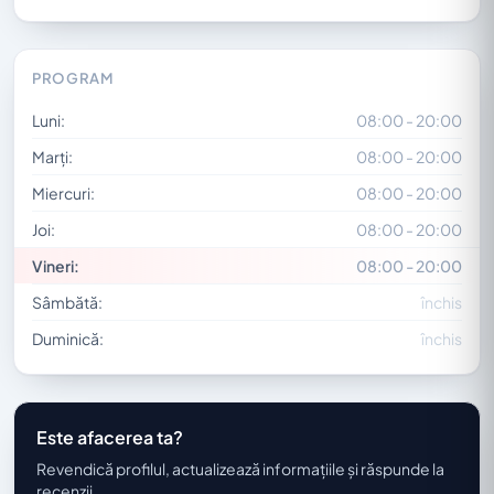
PROGRAM
Luni:
08:00 - 20:00
Marți:
08:00 - 20:00
Miercuri:
08:00 - 20:00
Joi:
08:00 - 20:00
Vineri:
08:00 - 20:00
Sâmbătă:
închis
Duminică:
închis
Este afacerea ta?
Revendică profilul, actualizează informațiile și răspunde la
recenzii.