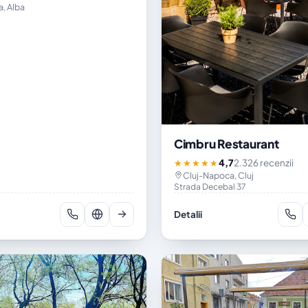
a, Alba
Cimbru Restaurant
4,7
2.326 recenzii
★★★★★
Cluj-Napoca, Cluj
Strada Decebal 37
Detalii