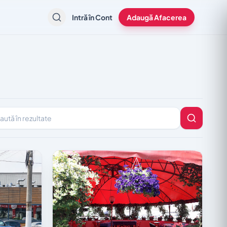
Intră în Cont
Adaugă Afacerea
în rezultate