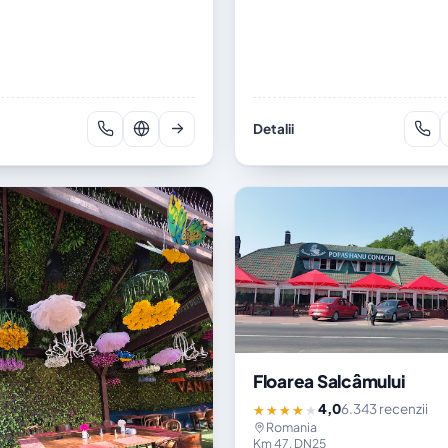
Detalii
Floarea Salcâmului
4,0
6.343 recenzii
★★★★★
Romania
Km 47, DN25