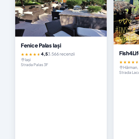
Fenice Palas Iași
Fish4Li
4,5
3.566 recenzii
★★★★★
Iași
★★★★
Strada Palas 3F
Hărman,
Strada Lacur