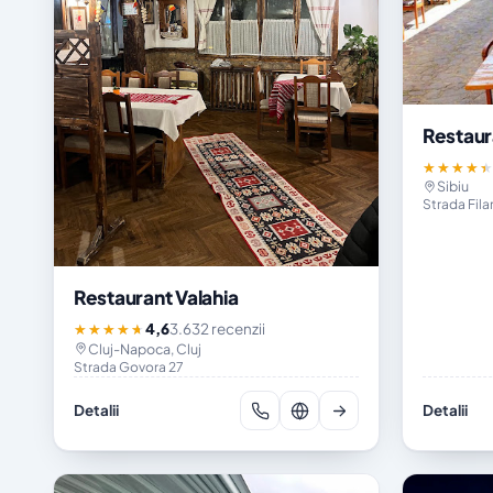
Restaur
★★★★
Sibiu
Strada Fila
Restaurant Valahia
4,6
3.632 recenzii
★★★★★
Cluj-Napoca, Cluj
Strada Govora 27
Detalii
Detalii