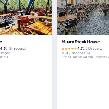
fe
Muura Steak House
4,5
3.184 recenzii
4,7
2.513 recenzii
★
★★★★★
 Brașov
Cluj-Napoca, Cluj
ilor 1
Strada Franklin Delano Roosevelt 