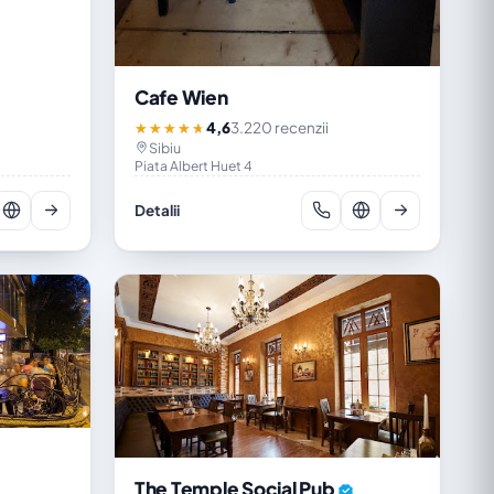
Cafe Wien
4,6
3.220 recenzii
★★★★★
Sibiu
Piata Albert Huet 4
Detalii
The Temple Social Pub