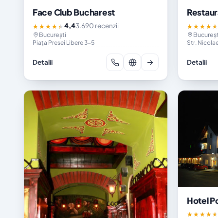
Face Club Bucharest
Restaur
4,4
3.690 recenzii
★★★★★
★★★★
București
Bucureșt
Piața Presei Libere 3-5
Str. Nicola
Detalii
Detalii
Hotel P
★★★★