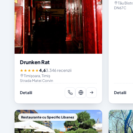
Tău Bistr
DN67C
Drunken Rat
4,6
3.346 recenzii
★★★★★
Timișoara, Timiș
Strada Matei Corvin
Detalii
Detalii
Restaurante cu Specific Libanez