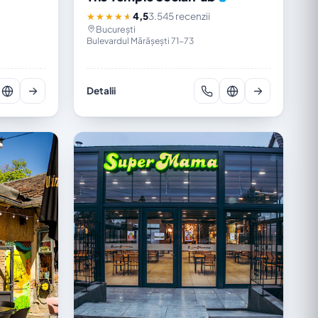
4,5
3.545 recenzii
★★★★★
București
Bulevardul Mărășești 71-73
Detalii