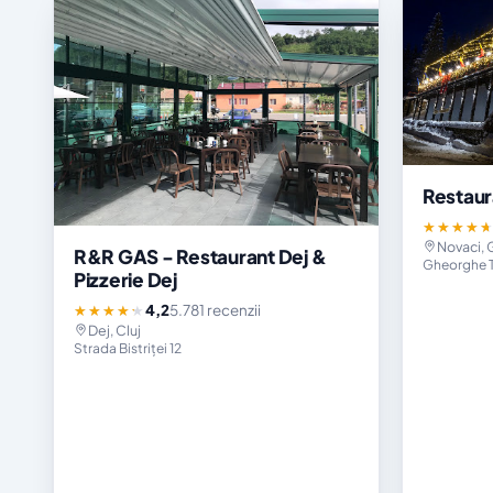
Restaur
★★★★
Novaci, 
R&R GAS - Restaurant Dej &
Gheorghe 
Pizzerie Dej
4,2
5.781 recenzii
★★★★★
Dej, Cluj
Strada Bistriței 12