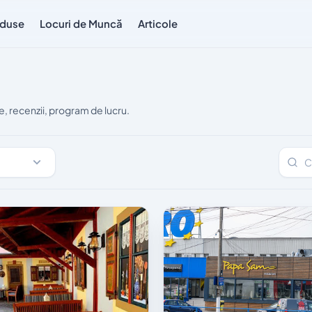
duse
Locuri de Muncă
Articole
, recenzii, program de lucru.
Caută 