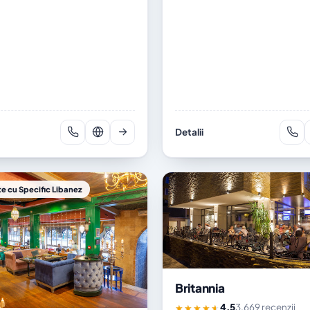
Detalii
e cu Specific Libanez
Britannia
4,5
3.669 recenzii
★★★★★