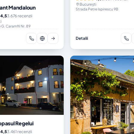
București
ant Mandaloun
Strada Petre Ispirescu 9B
4,5
3.676 recenzii
★
i
e G. Caramfil Nr. 89
Detalii
opasul Regelui
4,5
3.461 recenzii
★