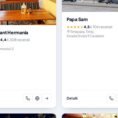
Papa Sam
4,5
4.106 recenzii
★★★★★
Timișoara, Timiș
ant Hermania
Strada Divizia 9 Cavalerie
4,4
4.308 recenzii
★
rmonicii 2
Detalii