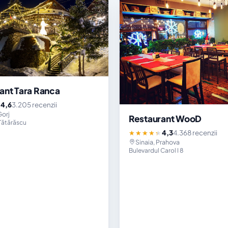
ant Tara Ranca
4,6
3.205 recenzii
★
Gorj
Restaurant WooD
Tătărăscu
4,3
4.368 recenzii
★★★★★
Sinaia, Prahova
Bulevardul Carol I 8