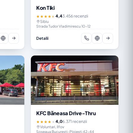
Kon Tiki
4,4
3.456 recenzii
★★★★★
Sibiu
Strada Tudor Vladimirescu 10-12
Detalii
KFC Băneasa Drive-Thru
4,0
6.371 recenzii
★★★★★
Voluntari, Ilfov
Șoseaua București-Ploiești 42-44