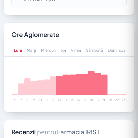
Ore Aglomerate
Luni
Marți
Miercuri
Joi
Vineri
Sâmbătă
Duminică
6
7
8
9
10
11
12
13
14
15
16
17
18
19
20
21
22
23
Recenzii
pentru
Farmacia IRIS 1