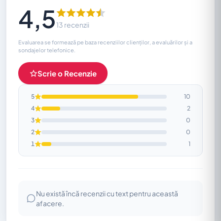
4,5
13 recenzii
Evaluarea se formează pe baza recenziilor clienților, a evaluărilor și a
sondajelor telefonice.
Scrie o Recenzie
5
10
4
2
3
0
2
0
1
1
Nu există încă recenzii cu text pentru această
afacere.