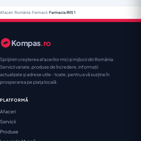
Afaceri
/
România
/
Farmacii
/
Farmacia IRIS 1
Kompas
.ro
Sprijinim creșterea afacerilor mici și mijlocii din România.
Servicii variate, produse de încredere, informații
actualizate și adrese utile - toate, pentru a vă susține în
prosperarea pe piața locală.
PLATFORMĂ
Afaceri
Servicii
Produse