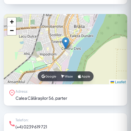
+
−
Google
Waze
Apple
Leaflet
Adresa:
Calea Călărașilor 56, parter
Telefon:
(+4) 0239 619 721