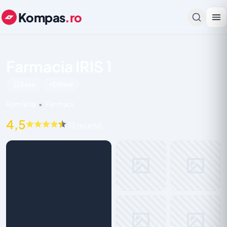
Kompas
.ro
Farmacia IRIS 1
Save
Share
România
•
Farmacii
4,5
13 recenzii