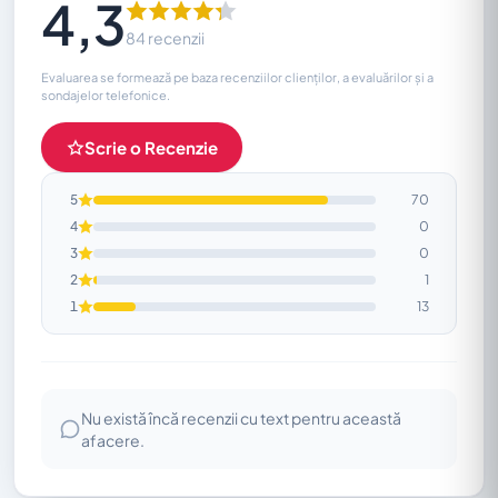
4,3
84 recenzii
Evaluarea se formează pe baza recenziilor clienților, a evaluărilor și a
sondajelor telefonice.
Scrie o Recenzie
5
70
4
0
3
0
2
1
1
13
Nu există încă recenzii cu text pentru această
afacere.