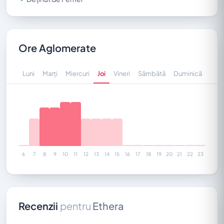
Ore Aglomerate
Luni
Marți
Miercuri
Joi
Vineri
Sâmbătă
Duminică
6
7
8
9
10
11
12
13
14
15
16
17
18
19
20
21
22
23
Recenzii
pentru
Ethera