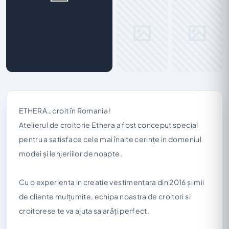
ETHERA…croit în Romania !
Atelierul de croitorie Ethera a fost conceput special
pentru a satisface cele mai înalte cerințe in domeniul
modei și lenjeriilor de noapte.
Cu o experienta in creatie vestimentara din 2016 și mii
de cliente mulțumite, echipa noastra de croitori si
croitorese te va ajuta sa arăți perfect.