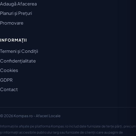
Adaugă Afacerea
Planuri și Prețuri
Promovare
INFORMAȚII
Termeni și Condiții
Confidențialitate
Cookies
GDPR
Contact
© 2026 Kompas.ro - Afaceri Locale
Informațiile afișate pe platforma Kompas.ro includ date furnizate de terțe părți, precum
și informații accesibile publicului larg sau furnizate de clienții care au pagini de