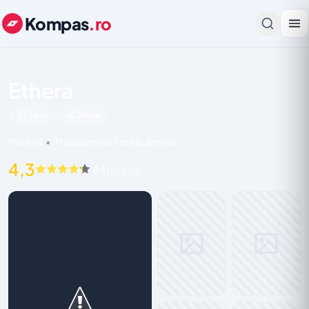
Kompas
.ro
Ethera
Save
Share
Ploiești
•
Magazine de Îmbrăcăminte
4,3
84 recenzii