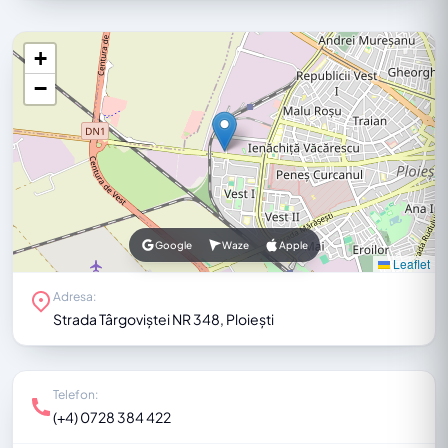
+
−
Google
Waze
Apple
Leaflet
Adresa:
Strada Târgoviștei NR 348, Ploiești
Telefon:
(+4) 0728 384 422