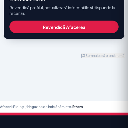
Revendică profilul, actualizează informațiile și răspunde la
recenzii.
Revendică Afacerea
Semnalează o problemă
Afaceri
/
Ploiești
/
Magazine de Îmbrăcăminte
/
Ethera