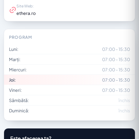
Site Web:
ethera.ro
PROGRAM
Luni:
07:00 - 15:30
Marți:
07:00 - 15:30
Miercuri:
07:00 - 15:30
Joi:
07:00 - 15:30
Vineri:
07:00 - 15:30
Sâmbătă:
închis
Duminică:
închis
Este afacerea ta?