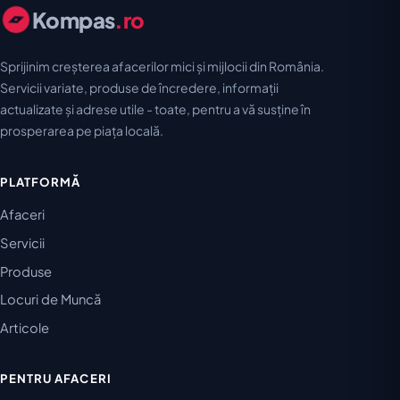
Kompas
.ro
Sprijinim creșterea afacerilor mici și mijlocii din România.
Servicii variate, produse de încredere, informații
actualizate și adrese utile - toate, pentru a vă susține în
prosperarea pe piața locală.
PLATFORMĂ
Afaceri
Servicii
Produse
Locuri de Muncă
Articole
PENTRU AFACERI