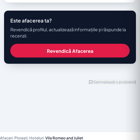
Este afacerea ta?
Revendică profilul, actualizează informațiile și răspunde la
recenzii.
Revendică Afacerea
Semnalează o problemă
Afaceri
/
Ploiești
/
Hoteluri
/
Vila Romeo and Juliet