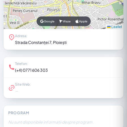
Google
Waze
Apple
Leaflet
Adresa:
Strada Constanței 7, Ploiești
Telefon:
(+4) 0771 606 303
Site Web:
—
PROGRAM
Nu sunt disponibile informații despre program.