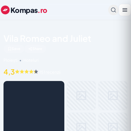
Kompas
.ro
Vila Romeo and Juliet
Save
Share
Ploiești
•
Hoteluri
4,3
151 recenzii