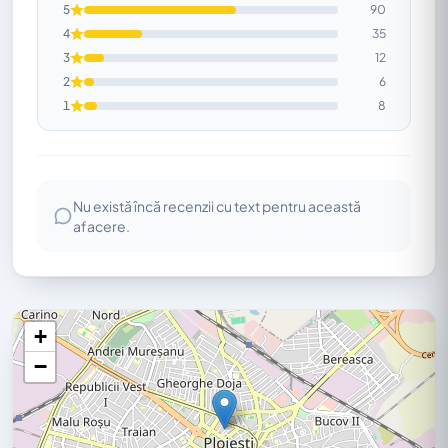
5
90
4
35
3
12
2
6
1
8
Nu există încă recenzii cu text pentru această
afacere.
+
−