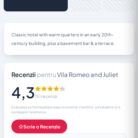
Classic hotel with warm quarters in an early 20th-
century building, plus a basement bar & a terrace.
Recenzii
pentru
Vila Romeo and Juliet
4,3
151 recenzii
Evaluarea se formează pe baza recenziilor clienților, a evaluărilor și a
sondajelor telefonice.
Scrie o Recenzie