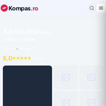
Kompas
.ro
Adrian Stancu
Save
Share
Oradea
•
Fotografi
5,0
7 recenzii