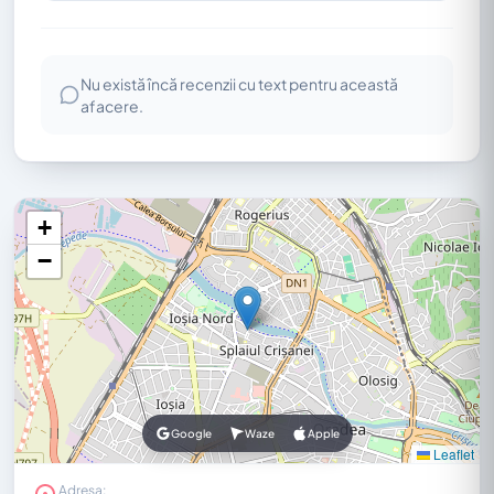
Nu există încă recenzii cu text pentru această
afacere.
+
−
Google
Waze
Apple
Leaflet
Adresa: