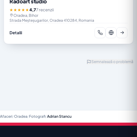
Radoart studio
4,7
7 recenzii
★★★★★
Oradea, Bihor
Strada Meșteșugarilor, Oradea 410284, Romania
Detalii
Semnalează o problemă
Afaceri
/
Oradea
/
Fotografi
/
Adrian Stancu