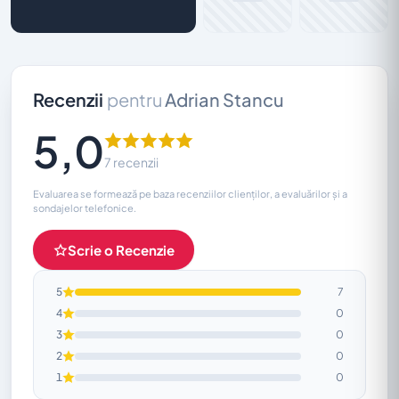
Recenzii
pentru
Adrian Stancu
5,0
7 recenzii
Evaluarea se formează pe baza recenziilor clienților, a evaluărilor și a
sondajelor telefonice.
Scrie o Recenzie
5
7
4
0
3
0
2
0
1
0