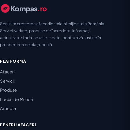
Kompas
.ro
Sprijinim creșterea afacerilor mici și mijlocii din România.
Servicii variate, produse de încredere, informații
actualizate și adrese utile - toate, pentru a vă susține în
prosperarea pe piața locală.
PLATFORMĂ
Afaceri
Servicii
Produse
Locuri de Muncă
Articole
PENTRU AFACERI