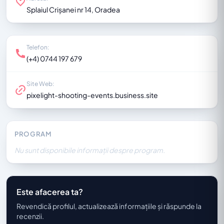
Splaiul Crișanei nr 14, Oradea
Telefon:
(+4) 0744 197 679
Site Web:
pixelight-shooting-events.business.site
PROGRAM
Nu sunt disponibile informații despre program.
Este afacerea ta?
Revendică profilul, actualizează informațiile și răspunde la
recenzii.