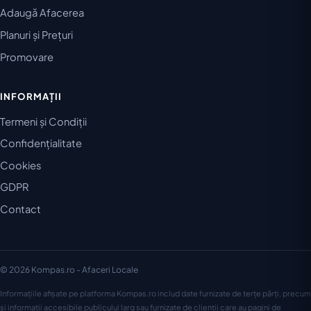
Adaugă Afacerea
Planuri și Prețuri
Promovare
INFORMAȚII
Termeni și Condiții
Confidențialitate
Cookies
GDPR
Contact
© 2026 Kompas.ro - Afaceri Locale
Informațiile afișate pe platforma Kompas.ro includ date furnizate de terțe părți, precum
și informații accesibile publicului larg sau furnizate de clienții care au pagini de