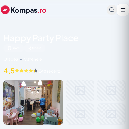
Kompas
.ro
Happy Party Place
Save
Share
Oradea
•
Cafenele
4,5
248 recenzii