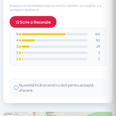
Evaluarea se formează pe baza recenziilor clienților, a evaluărilor și a
sondajelor telefonice.
Scrie o Recenzie
5
164
4
50
3
29
2
3
1
2
Nu există încă recenzii cu text pentru această
afacere.