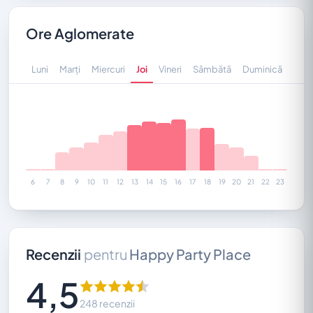
Ore Aglomerate
Luni
Marți
Miercuri
Joi
Vineri
Sâmbătă
Duminică
6
7
8
9
10
11
12
13
14
15
16
17
18
19
20
21
22
23
Recenzii
pentru
Happy Party Place
4,5
248 recenzii