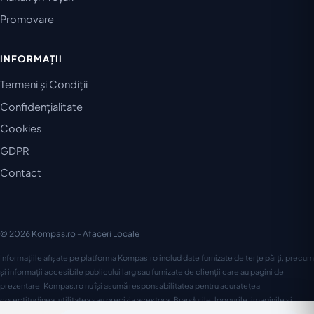
Promovare
INFORMAȚII
Termeni și Condiții
Confidențialitate
Cookies
GDPR
Contact
© 2026 Kompas.ro - Afaceri Locale
Informațiile afișate pe platforma Kompas.ro includ date furnizate de terțe părți, precum
și informații accesibile publicului larg sau furnizate de clienții care au pagini de
prezentare. Kompas.ro nu își asumă responsabilitatea pentru acuratețea,
corectitudinea, utilitatea sau precizia acestora. Brandurile, logourile, imaginile și
textele aparțin proprietarilor lor și sunt utilizate în acest context conform drepturilor de