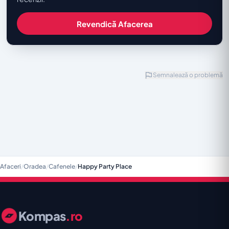
Revendică Afacerea
Semnalează o problemă
Afaceri
/
Oradea
/
Cafenele
/
Happy Party Place
Kompas
.ro