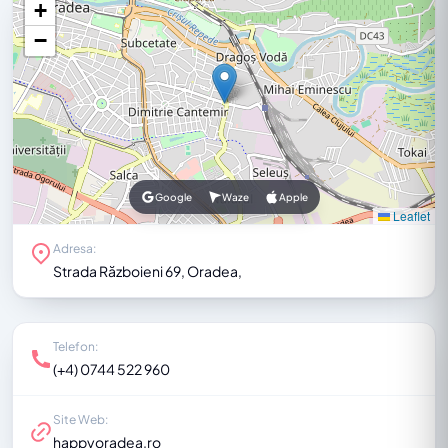
+
−
Google
Waze
Apple
Leaflet
Adresa:
Strada Războieni 69, Oradea,
Telefon:
(+4) 0744 522 960
Site Web:
happyoradea.ro