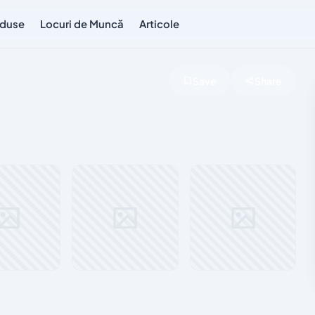
duse
Locuri de Muncă
Articole
Save
Share