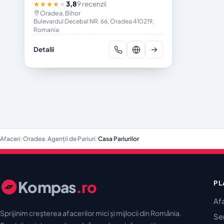
3,8
9 recenzii
★★★★★
Oradea, Bihor
Bulevardul Decebal NR. 66, Oradea 410219,
Romania
Detalii
Afaceri
/
Oradea
/
Agenții de Pariuri
/
Casa Pariurilor
Kompas
.ro
PL
Af
Sprijinim creșterea afacerilor mici și mijlocii din România.
Ser