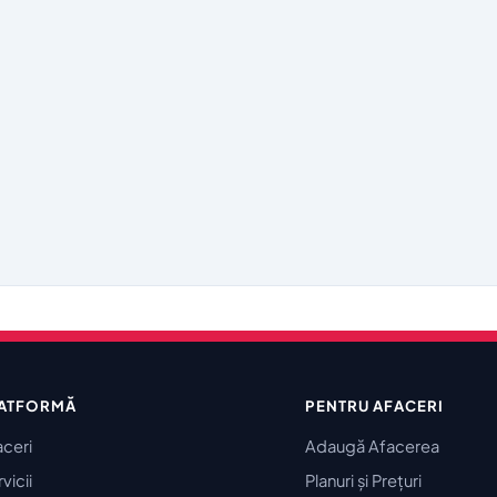
ATFORMĂ
PENTRU AFACERI
aceri
Adaugă Afacerea
vicii
Planuri și Prețuri