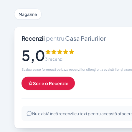
Magazine
Recenzii
pentru
Casa Pariurilor
5,0
3 recenzii
Evaluarea se formează pe baza recenziilor clienților, a evaluărilor și a so
Scrie o Recenzie
Nu există încă recenzii cu text pentru această afacer