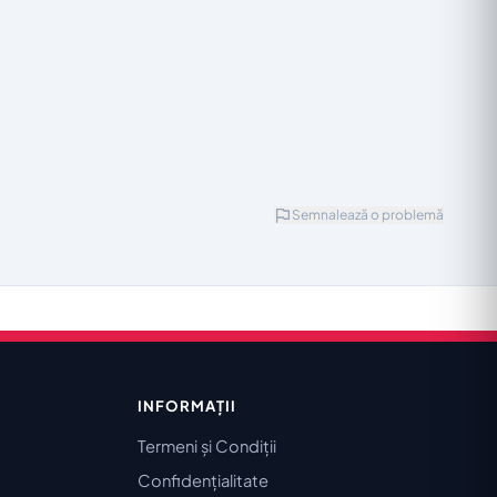
Semnalează o problemă
INFORMAȚII
Termeni și Condiții
Confidențialitate