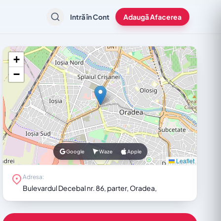
Intră în Cont
Adaugă Afacerea
+
−
Google
Waze
Apple
Leaflet
Adresa:
Bulevardul Decebal nr. 86, parter, Oradea,