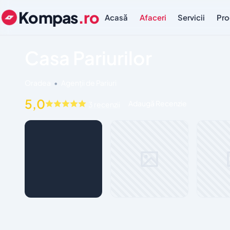
Kompas
.ro
Acasă
Afaceri
Servicii
Pro
Casa Pariurilor
Oradea
•
Agenții de Pariuri
5,0
Adaugă Recenzie
3 recenzii