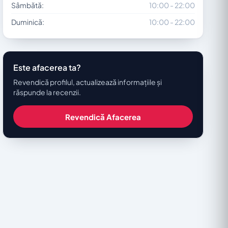
Sâmbătă:
10:00 - 22:00
Duminică:
10:00 - 22:00
Este afacerea ta?
Revendică profilul, actualizează informațiile și
răspunde la recenzii.
Revendică Afacerea