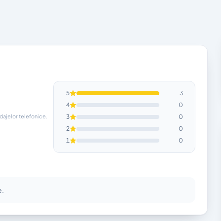
5
3
4
0
ndajelor telefonice.
3
0
2
0
1
0
e.