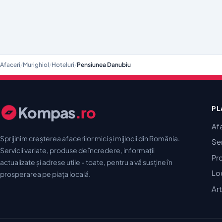
Afaceri
/
Murighiol
/
Hoteluri
/
Pensiunea Danubiu
Kompas
.ro
PL
Af
Sprijinim creșterea afacerilor mici și mijlocii din România.
Ser
Servicii variate, produse de încredere, informații
Pr
actualizate și adrese utile - toate, pentru a vă susține în
Lo
prosperarea pe piața locală.
Art