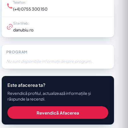
Telefon:
(+4) 0755 300 150
Site Web:
danubiu.ro
PROGRAM
Nu sunt disponibile informații despre program.
Este afacerea ta?
Revendică profilul, actualizează informațiile și
răspunde la recenzii.
Revendică Afacerea