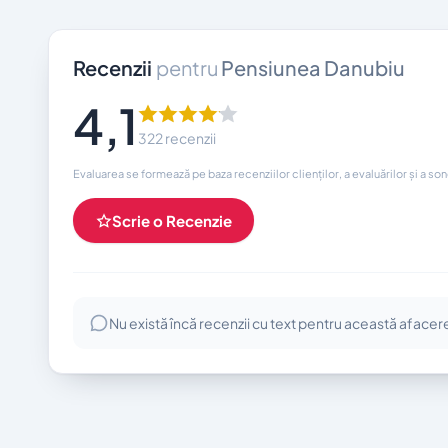
Recenzii
pentru
Pensiunea Danubiu
4,1
322 recenzii
Evaluarea se formează pe baza recenziilor clienților, a evaluărilor și a so
Scrie o Recenzie
Nu există încă recenzii cu text pentru această afacer