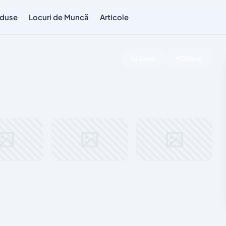
duse
Locuri de Muncă
Articole
Save
Share