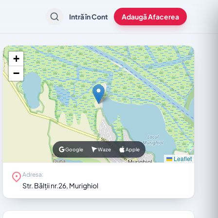
Intră în Cont
Adaugă Afacerea
+
−
Google
Waze
Apple
Leaflet
Adresa:
Str. Bălții nr.26, Murighiol