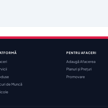
ATFORMĂ
PENTRU AFACERI
aceri
Adaugă Afacerea
vicii
Planuri și Prețuri
oduse
Promovare
curi de Muncă
icole