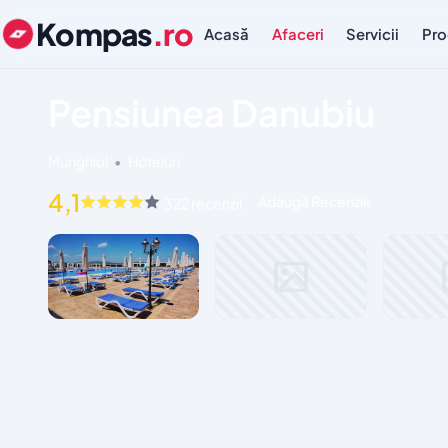
Kompas
.ro
Acasă
Afaceri
Servicii
Pro
Pensiunea Danubiu
Murighiol
•
Hoteluri
4,1
Adaugă Recenzie
322 recenzii