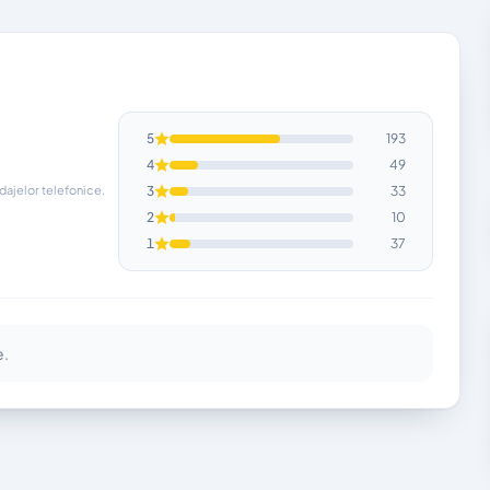
5
193
4
49
ndajelor telefonice.
3
33
2
10
1
37
e.