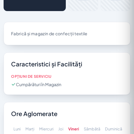
Fabrică și magazin de confecții textile
Caracteristici și Facilități
OPȚIUNI DE SERVICIU
Cumpărături în Magazin
Ore Aglomerate
Luni
Marți
Miercuri
Joi
Vineri
Sâmbătă
Duminică