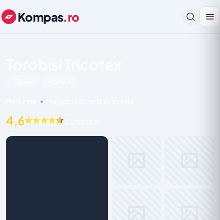
Kompas
.ro
Torobisi Tricotex
Save
Share
Măgurele
•
Magazine de Îmbrăcăminte
4,6
22 recenzii