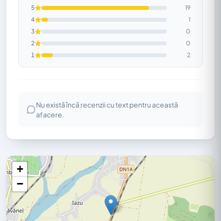
5
19
4
1
3
0
2
0
1
2
Nu există încă recenzii cu text pentru această
afacere.
+
−