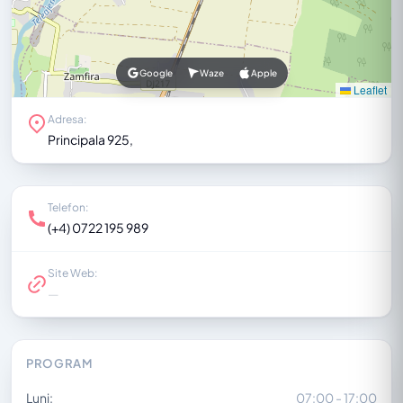
Google
Waze
Apple
Leaflet
Adresa:
Principala 925,
Telefon:
(+4) 0722 195 989
Site Web:
—
PROGRAM
Luni:
07:00 - 17:00