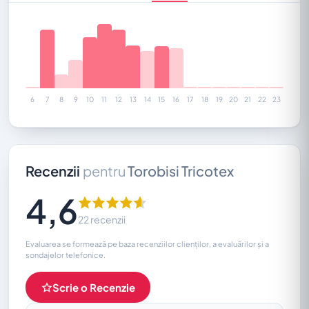
6
7
8
9
10
11
12
13
14
15
16
17
18
19
20
21
22
23
Recenzii
pentru
Torobisi Tricotex
4,6
22 recenzii
Evaluarea se formează pe baza recenziilor clienților, a evaluărilor și a
sondajelor telefonice.
Scrie o Recenzie