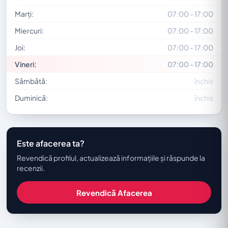
Marți:
07:00 - 17:00
Miercuri:
07:00 - 17:00
Joi:
07:00 - 17:00
Vineri:
07:00 - 17:00
Sâmbătă:
închis
Duminică:
închis
Este afacerea ta?
Revendică profilul, actualizează informațiile și răspunde la
recenzii.
Revendică Afacerea