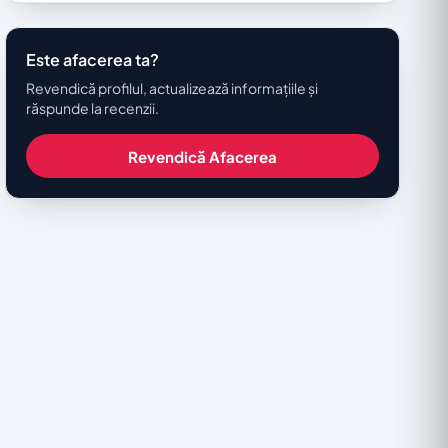
Este afacerea ta?
Revendică profilul, actualizează informațiile și
răspunde la recenzii.
Revendică Afacerea