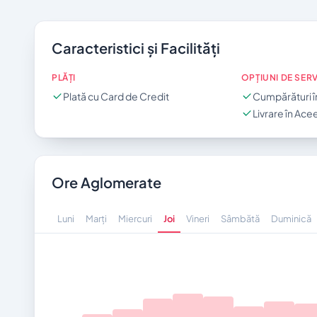
Caracteristici și Facilități
PLĂȚI
OPȚIUNI DE SERV
Plată cu Card de Credit
Cumpărături î
Livrare în Acee
Ore Aglomerate
Luni
Marți
Miercuri
Joi
Vineri
Sâmbătă
Duminică