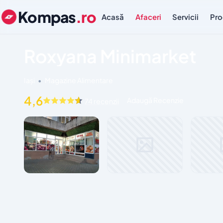
Kompas
.ro
Acasă
Afaceri
Servicii
Pro
Roxyana Minimarket
Iași
•
Magazine Alimentare
4,6
Adaugă Recenzie
74 recenzii