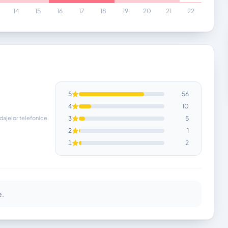
14
15
16
17
18
19
20
21
22
5
56
4
10
ndajelor telefonice.
3
5
2
1
1
2
e.