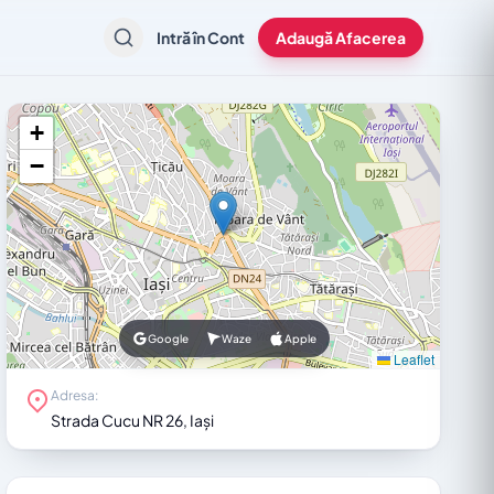
Intră în Cont
Adaugă Afacerea
+
−
Google
Waze
Apple
Leaflet
Adresa:
Strada Cucu NR 26, Iași