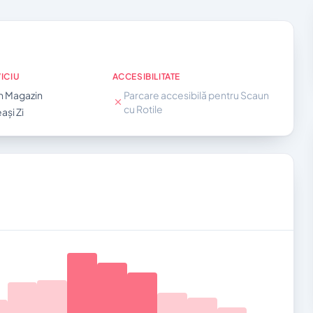
ICIU
ACCESIBILITATE
n Magazin
Parcare accesibilă pentru Scaun
cu Rotile
ași Zi