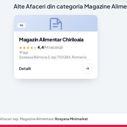
Alte Afaceri din categoria Magazine Alim
MA
Magazin Alimentar Chiriloaia
4,4
94 recenzii
★★★★★
Iași
Șoseaua Bârnova 2, Iași 700284, Romania
Detalii
Afaceri
/
Iași
/
Magazine Alimentare
/
Roxyana Minimarket