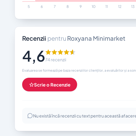
5
6
7
8
9
10
11
12
13
Recenzii
pentru
Roxyana Minimarket
4,6
74 recenzii
Evaluarea se formează pe baza recenziilor clienților, a evaluărilor și a so
Scrie o Recenzie
Nu există încă recenzii cu text pentru această afacer