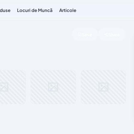
duse
Locuri de Muncă
Articole
Save
Share