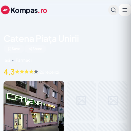
Kompas
.ro
Catena Piața Unirii
Save
Share
Iași
•
Farmacii
4,3
26 recenzii