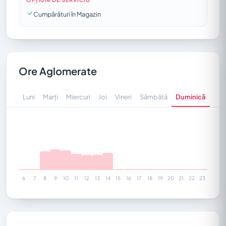
Cumpărături în Magazin
Ore Aglomerate
Luni
Marți
Miercuri
Joi
Vineri
Sâmbătă
Duminică
6
7
8
9
10
11
12
13
14
15
16
17
18
19
20
21
22
23