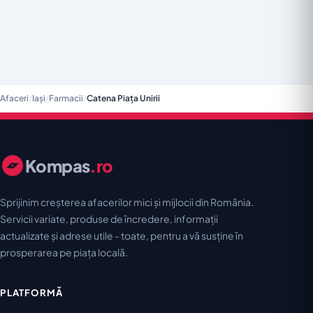
Afaceri
/
Iași
/
Farmacii
/
Catena Piața Unirii
Kompas
.ro
Sprijinim creșterea afacerilor mici și mijlocii din România.
Servicii variate, produse de încredere, informații
actualizate și adrese utile - toate, pentru a vă susține în
prosperarea pe piața locală.
PLATFORMĂ