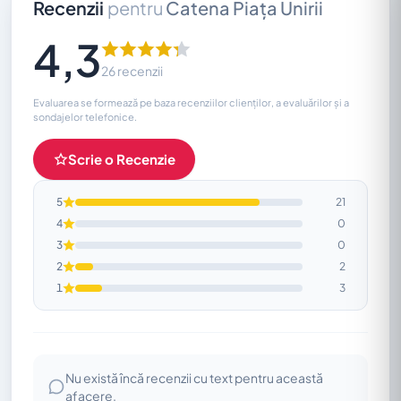
Recenzii
pentru
Catena Piața Unirii
4,3
26 recenzii
Evaluarea se formează pe baza recenziilor clienților, a evaluărilor și a
sondajelor telefonice.
Scrie o Recenzie
5
21
4
0
3
0
2
2
1
3
Nu există încă recenzii cu text pentru această
afacere.