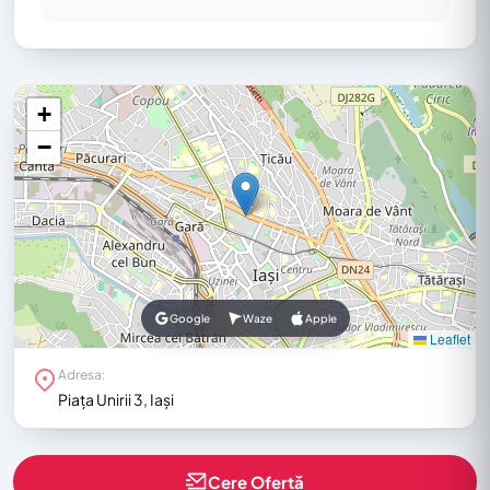
+
−
Google
Waze
Apple
Leaflet
Adresa:
Piața Unirii 3, Iași
Cere Ofertă