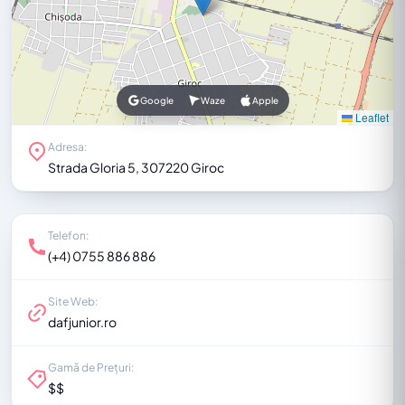
Google
Waze
Apple
Leaflet
Adresa:
Strada Gloria 5, 307220 Giroc
Telefon:
(+4) 0755 886 886
Site Web:
dafjunior.ro
Gamă de Prețuri:
$$