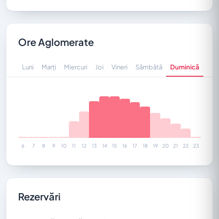
DOTĂRI
Bar
Toaletă
Wi-Fi
Ore Aglomerate
Luni
Marți
Miercuri
Joi
Vineri
Sâmbătă
Duminică
ATMOSFERĂ
Atmosferă Relaxată
Atmosferă Elegantă
Atmosferă Confortabilă
Atmosferă Modernă
Atmosferă Liniștită
6
7
8
9
10
11
12
13
14
15
16
17
18
19
20
21
22
23
GRUPURI
Potrivit pentru Grupuri
Ideal pentru Familii
Popular Printre Turiști
Rezervări