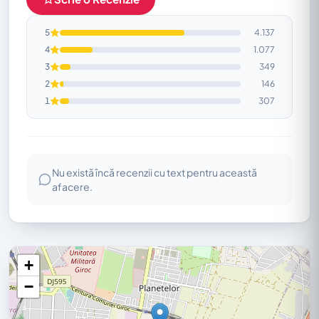
PARCARE
5
4.137
Parcare Gratuită
Parcare Stradală Gratuită
4
1.077
3
349
2
146
1
307
Nu există încă recenzii cu text pentru această
afacere.
+
−