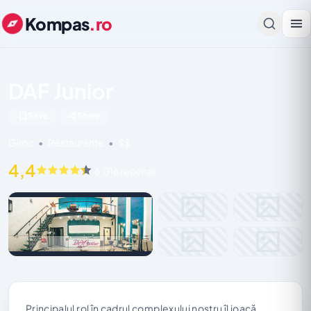
Kompas
.ro
DAF Junior
Save
Share
Giroc
•
Restaurante
•
$$
4,4
6.016 recenzii
Principalul rol în cadrul complexului nostru îl joacă