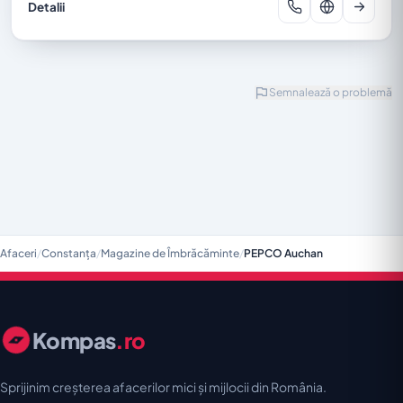
Detalii
Semnalează o problemă
Afaceri
/
Constanța
/
Magazine de Îmbrăcăminte
/
PEPCO Auchan
Kompas
.ro
Sprijinim creșterea afacerilor mici și mijlocii din România.