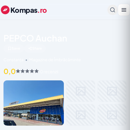
Kompas
.ro
PEPCO Auchan
Save
Share
Constanța
•
Magazine de Îmbrăcăminte
0,0
0 recenzii