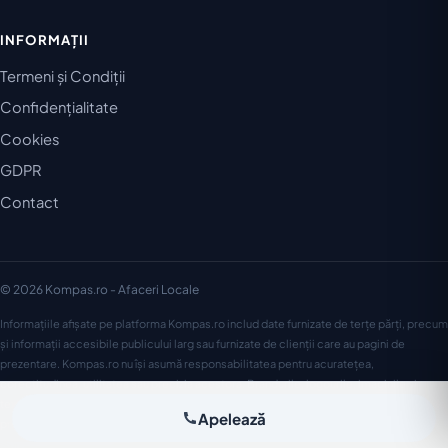
INFORMAȚII
Termeni și Condiții
Confidențialitate
Cookies
GDPR
Contact
© 2026 Kompas.ro - Afaceri Locale
Informațiile afișate pe platforma Kompas.ro includ date furnizate de terțe părți, precum
și informații accesibile publicului larg sau furnizate de clienții care au pagini de
prezentare. Kompas.ro nu își asumă responsabilitatea pentru acuratețea,
corectitudinea, utilitatea sau precizia acestora. Brandurile, logourile, imaginile și
textele aparțin proprietarilor lor și sunt utilizate în acest context conform drepturilor de
Apelează
proprietate intelectuală.