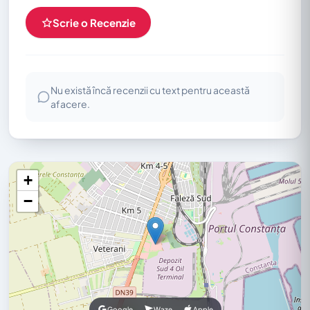
Scrie o Recenzie
Nu există încă recenzii cu text pentru această
afacere.
+
−
Google
Waze
Apple