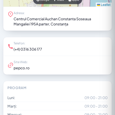
Leaflet
Adresa:
Centrul Comercial Auchan Constanta Soseaua
Mangaliei 195A parter, Constanța
Telefon:
(+4) 0316 306 177
Site Web:
pepco.ro
PROGRAM
Luni:
09:00 - 21:00
Marți:
09:00 - 21:00
Miercuri:
09:00 - 21:00