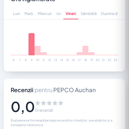
Luni
Marți
Miercuri
Joi
Vineri
Sâmbătă
Duminică
6
7
8
9
10
11
12
13
14
15
16
17
18
19
20
21
22
23
Recenzii
pentru
PEPCO Auchan
0,0
0 recenzii
Evaluarea se formează pe baza recenziilor clienților, a evaluărilor și a
sondajelor telefonice.