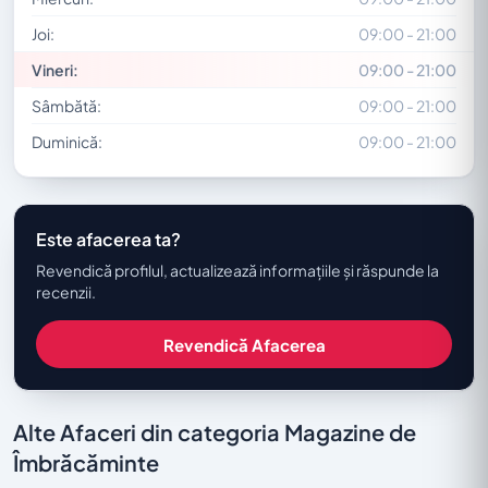
Joi:
09:00 - 21:00
Vineri:
09:00 - 21:00
Sâmbătă:
09:00 - 21:00
Duminică:
09:00 - 21:00
Este afacerea ta?
Revendică profilul, actualizează informațiile și răspunde la
recenzii.
Revendică Afacerea
Alte Afaceri din categoria Magazine de
Îmbrăcăminte