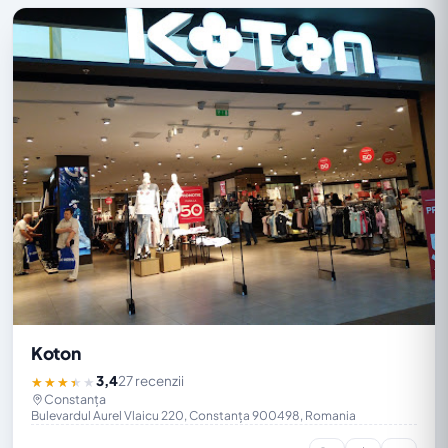
Koton
3,4
27 recenzii
★★★★★
Constanța
Bulevardul Aurel Vlaicu 220, Constanța 900498, Romania