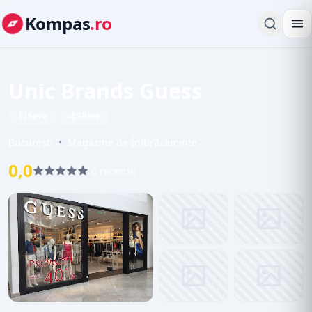
Kompas
.ro
Unic Brands Guess
Save
Share
București
•
Magazine de Îmbrăcăminte
0,0
0 recenzii