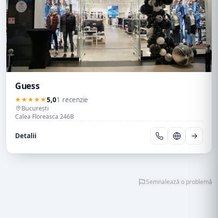
Guess
★★★★★
5,0
1 recenzie
București
Calea Floreasca 246B
Detalii
Semnalează o problemă