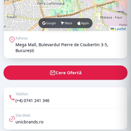
Google
Waze
Apple
Leaflet
Adresa:
Mega Mall, Bulevardul Pierre de Coubertin 3-5,
București
Cere Ofertă
Telefon:
(+4) 0741 241 346
Site Web:
unicbrands.ro