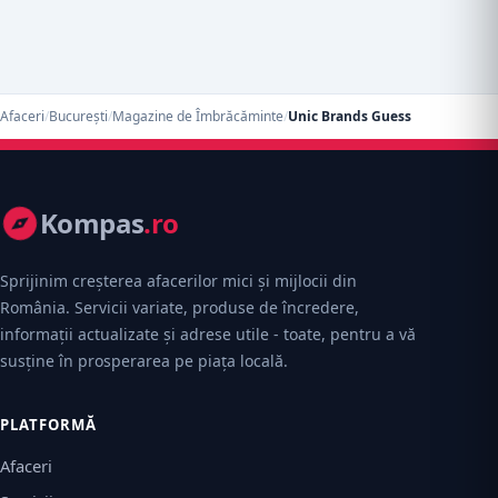
Afaceri
/
București
/
Magazine de Îmbrăcăminte
/
Unic Brands Guess
Kompas
.ro
Sprijinim creșterea afacerilor mici și mijlocii din
România. Servicii variate, produse de încredere,
informații actualizate și adrese utile - toate, pentru a vă
susține în prosperarea pe piața locală.
PLATFORMĂ
Afaceri