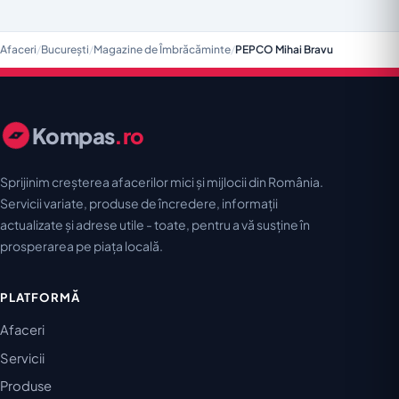
Afaceri
/
București
/
Magazine de Îmbrăcăminte
/
PEPCO Mihai Bravu
Kompas
.ro
Sprijinim creșterea afacerilor mici și mijlocii din România.
Servicii variate, produse de încredere, informații
actualizate și adrese utile - toate, pentru a vă susține în
prosperarea pe piața locală.
PLATFORMĂ
Afaceri
Servicii
Produse