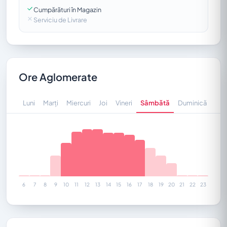
Cumpărături în Magazin
Serviciu de Livrare
Ore Aglomerate
Luni
Marți
Miercuri
Joi
Vineri
Sâmbătă
Duminică
6
7
8
9
10
11
12
13
14
15
16
17
18
19
20
21
22
23