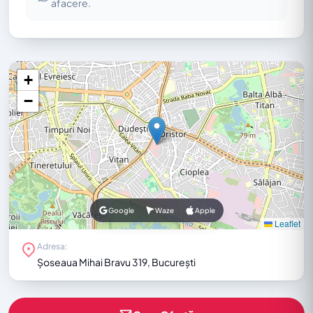
afacere.
+
−
Google
Waze
Apple
Leaflet
Adresa:
Șoseaua Mihai Bravu 319, București