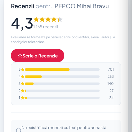
Recenzii
pentru
PEPCO Mihai Bravu
4,3
1.165 recenzii
Evaluarea se formează pe baza recenziilor clienților, a evaluărilor și a
sondajelor telefonice.
Scrie o Recenzie
5
701
4
263
3
140
2
27
1
34
Nu există încă recenzii cu text pentru această