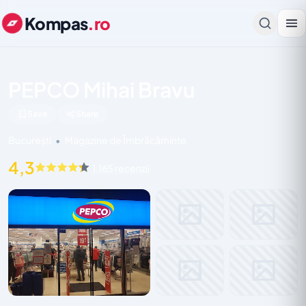
Kompas
.ro
PEPCO Mihai Bravu
Save
Share
București
•
Magazine de Îmbrăcăminte
4,3
1.165 recenzii