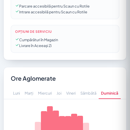
Parcare accesibilă pentru Scaun cu Rotile
Intrare accesibilă pentru Scaun cu Rotile
OPȚIUNI DE SERVICIU
Cumpărături în Magazin
Livrare în Aceeași Zi
Ore Aglomerate
Luni
Marți
Miercuri
Joi
Vineri
Sâmbătă
Duminică