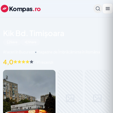
Kompas
.ro
Kik Bd. Timișoara
Save
Share
Afaceri în București
•
Magazine de Îmbrăcăminte în România
4,0
791 recenzii