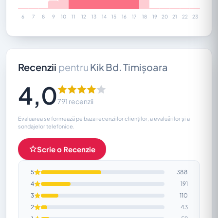
6
7
8
9
10
11
12
13
14
15
16
17
18
19
20
21
22
23
Recenzii
pentru
Kik Bd. Timișoara
4,0
791 recenzii
Evaluarea se formează pe baza recenziilor clienților, a evaluărilor și a
sondajelor telefonice.
Scrie o Recenzie
5
388
4
191
3
110
2
43