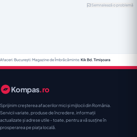
Semnalează o problemă
Afaceri
/
București
/
Magazine de Îmbrăcăminte
/
Kik Bd. Timișoara
Kompas
.ro
Sprijinim creșterea afacerilor mici și mijlocii din România.
Servicii variate, produse de încredere, informații
actualizate și adrese utile - toate, pentru a vă susține în
prosperarea pe piața locală.