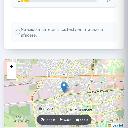
1
59
Nu există încă recenzii cu text pentru această
afacere.
+
−
Google
Waze
Apple
Leaflet