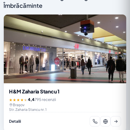
Îmbrăcăminte
H&M Zaharia Stancu 1
4,4
795 recenzii
★★★★★
Brașov
Str. Zaharia Stancu nr. 1
Detalii