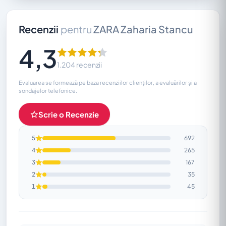
Recenzii
pentru
ZARA Zaharia Stancu
4,3
1.204 recenzii
Evaluarea se formează pe baza recenziilor clienților, a evaluărilor și a
sondajelor telefonice.
Scrie o Recenzie
5
692
4
265
3
167
2
35
1
45