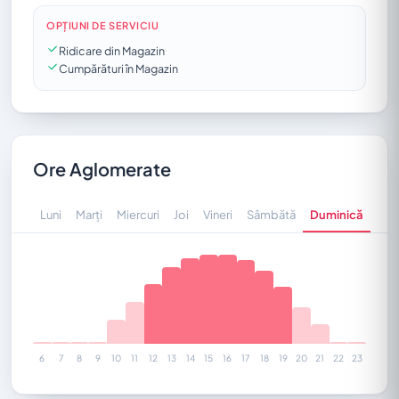
OPȚIUNI DE SERVICIU
Ridicare din Magazin
Cumpărături în Magazin
Ore Aglomerate
Luni
Marți
Miercuri
Joi
Vineri
Sâmbătă
Duminică
6
7
8
9
10
11
12
13
14
15
16
17
18
19
20
21
22
23