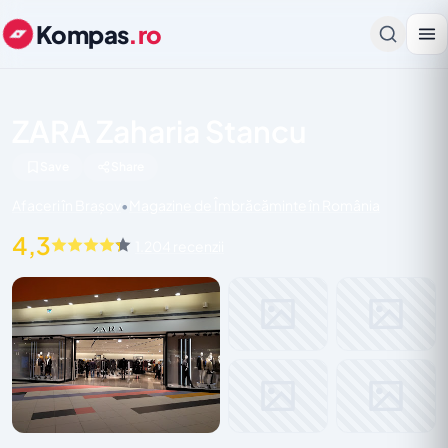
Kompas
.ro
ZARA Zaharia Stancu
Save
Share
Afaceri în Brașov
•
Magazine de Îmbrăcăminte în România
4,3
1.204 recenzii