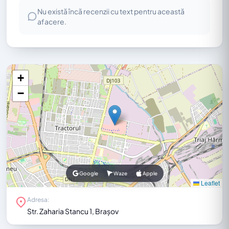
Nu există încă recenzii cu text pentru această
afacere.
+
−
Google
Waze
Apple
Leaflet
Adresa:
Str. Zaharia Stancu 1, Brașov