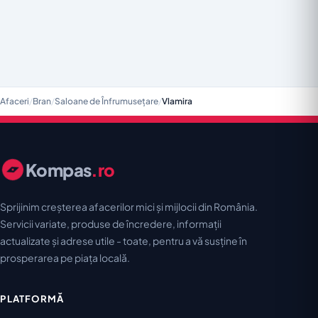
Afaceri
/
Bran
/
Saloane de Înfrumusețare
/
Vlamira
Kompas
.ro
Sprijinim creșterea afacerilor mici și mijlocii din România.
Servicii variate, produse de încredere, informații
actualizate și adrese utile - toate, pentru a vă susține în
prosperarea pe piața locală.
PLATFORMĂ