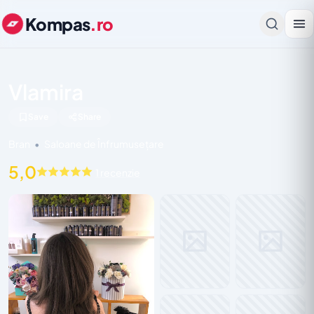
Kompas
.ro
Vlamira
Save
Share
Bran
•
Saloane de Înfrumusețare
5,0
1 recenzie