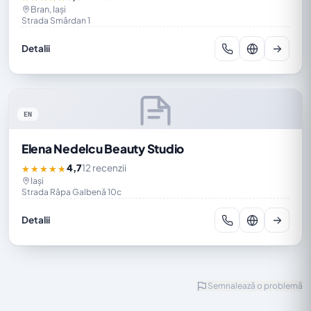
Bran, Iași
Strada Smârdan 1
Detalii
EN
Elena Nedelcu Beauty Studio
4,7
12 recenzii
★★★★★
Iași
Strada Râpa Galbenă 10c
Detalii
Semnalează o problemă