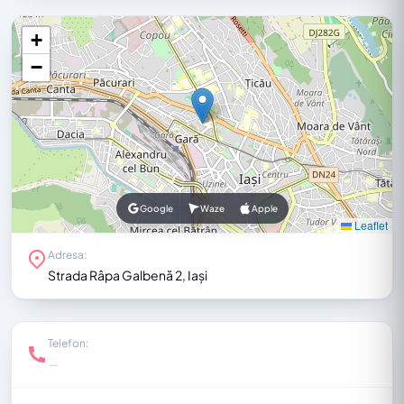
+
−
Google
Waze
Apple
Leaflet
Adresa:
Strada Râpa Galbenă 2, Iași
Telefon:
—