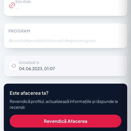
Site Web:
—
PROGRAM
Nu sunt disponibile informații despre program.
Actualizat la
04.06.2023, 01:07
Este afacerea ta?
Revendică profilul, actualizează informațiile și răspunde la
recenzii.
Revendică Afacerea