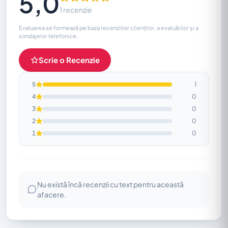
5,0
1 recenzie
Evaluarea se formează pe baza recenziilor clienților, a evaluărilor și a
sondajelor telefonice.
Scrie o Recenzie
5
1
4
0
3
0
2
0
1
0
Nu există încă recenzii cu text pentru această
afacere.