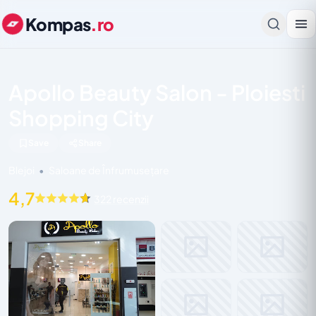
Kompas
.ro
Apollo Beauty Salon - Ploiesti
Shopping City
Save
Share
Blejoi
•
Saloane de Înfrumusețare
4,7
322 recenzii