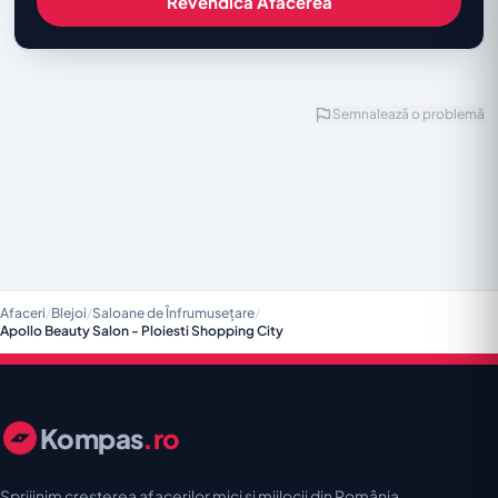
Revendică Afacerea
Semnalează o problemă
Afaceri
/
Blejoi
/
Saloane de Înfrumusețare
/
Apollo Beauty Salon - Ploiesti Shopping City
Kompas
.ro
Sprijinim creșterea afacerilor mici și mijlocii din România.