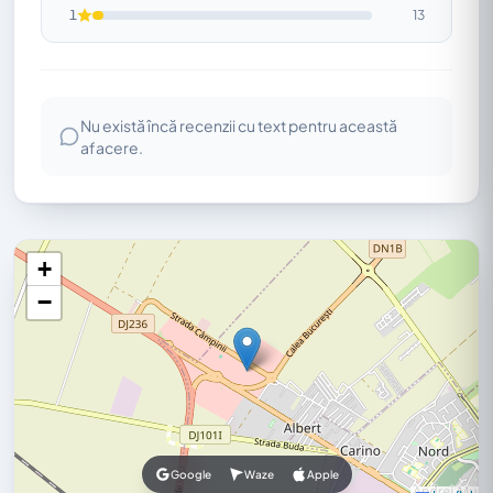
1
13
Nu există încă recenzii cu text pentru această
afacere.
+
−
Google
Waze
Apple