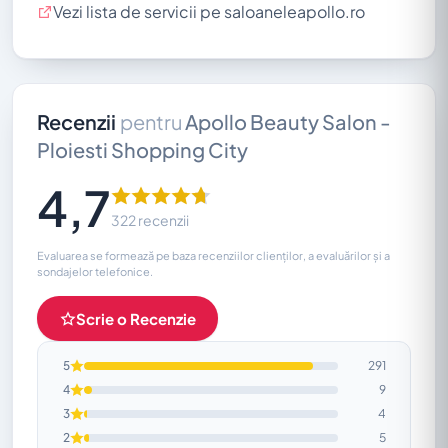
Vezi lista de servicii pe saloaneleapollo.ro
Recenzii
pentru
Apollo Beauty Salon -
Ploiesti Shopping City
4,7
322 recenzii
Evaluarea se formează pe baza recenziilor clienților, a evaluărilor și a
sondajelor telefonice.
Scrie o Recenzie
5
291
4
9
3
4
2
5