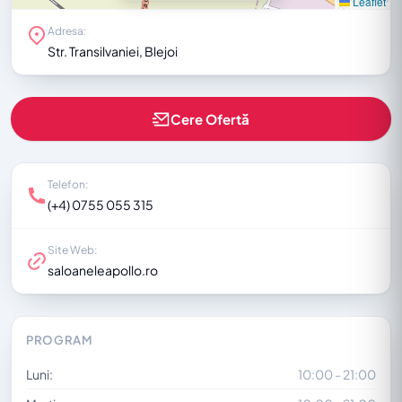
Leaflet
Adresa:
Str. Transilvaniei, Blejoi
Cere Ofertă
Telefon:
(+4) 0755 055 315
Site Web:
saloaneleapollo.ro
PROGRAM
Luni:
10:00 - 21:00