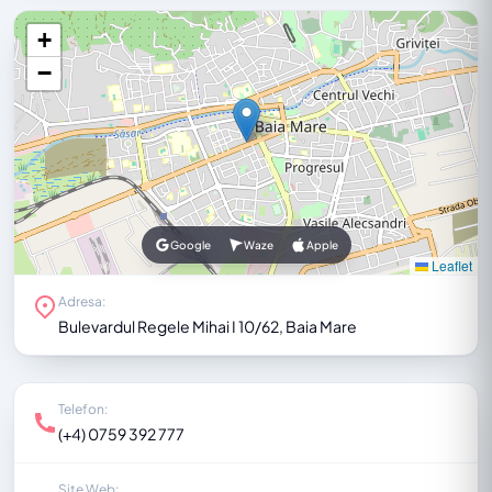
+
−
Google
Waze
Apple
Leaflet
Adresa:
Bulevardul Regele Mihai I 10/62, Baia Mare
Telefon:
(+4) 0759 392 777
Site Web: