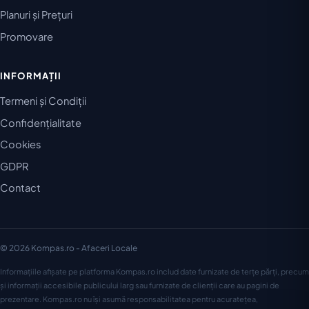
Planuri și Prețuri
Promovare
INFORMAȚII
Termeni și Condiții
Confidențialitate
Cookies
GDPR
Contact
© 2026 Kompas.ro - Afaceri Locale
Informațiile afișate pe platforma Kompas.ro includ date furnizate de terțe părți, precum
și informații accesibile publicului larg sau furnizate de clienții care au pagini de
prezentare. Kompas.ro nu își asumă responsabilitatea pentru acuratețea,