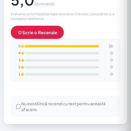
26 recenzii
Evaluarea se formează pe baza recenziilor clienților, a evaluărilor și a
sondajelor telefonice.
Scrie o Recenzie
5
26
4
0
3
0
2
0
1
0
Nu există încă recenzii cu text pentru această
afacere.