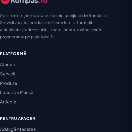
Kompas
.ro
Sprijinim creșterea afacerilor mici și mijlocii din România.
Servicii variate, produse de încredere, informații
actualizate și adrese utile - toate, pentru a vă susține în
prosperarea pe piața locală.
PLATFORMĂ
Afaceri
Servicii
Produse
Locuri de Muncă
Articole
PENTRU AFACERI
Adaugă Afacerea