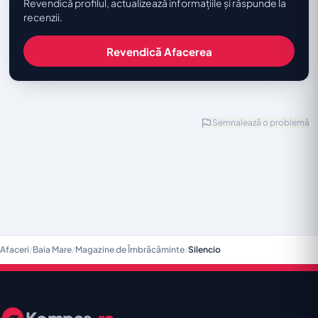
Revendică profilul, actualizează informațiile și răspunde la
recenzii.
Revendică Afacerea
Semnalează o problemă
Afaceri
/
Baia Mare
/
Magazine de Îmbrăcăminte
/
Silencio