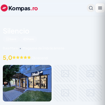
Kompas
.ro
Silencio
Save
Share
Baia Mare
•
Magazine de Îmbrăcăminte
5,0
26 recenzii