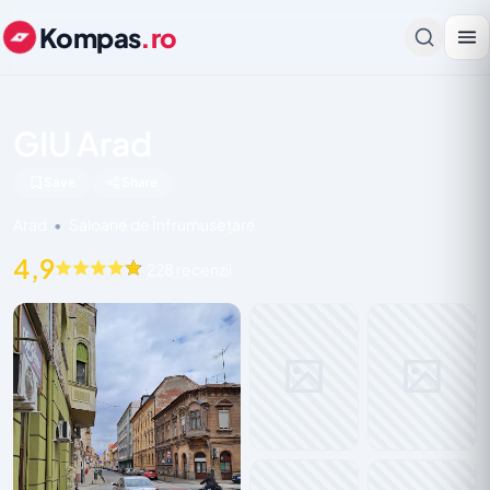
Kompas
.ro
GIU Arad
Save
Share
Arad
•
Saloane de Înfrumusețare
4,9
228 recenzii