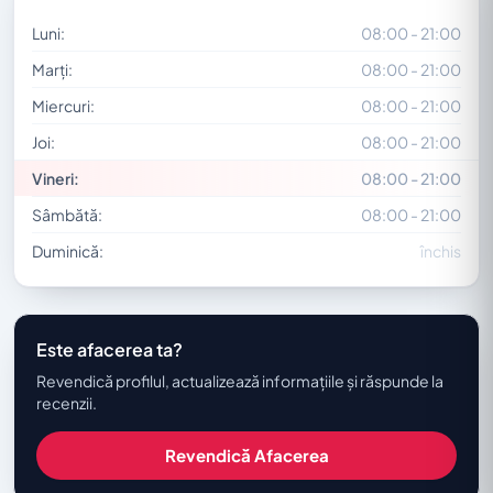
Luni:
08:00 - 21:00
Marți:
08:00 - 21:00
Miercuri:
08:00 - 21:00
Joi:
08:00 - 21:00
Vineri:
08:00 - 21:00
Sâmbătă:
08:00 - 21:00
Duminică:
închis
Este afacerea ta?
Revendică profilul, actualizează informațiile și răspunde la
recenzii.
Revendică Afacerea