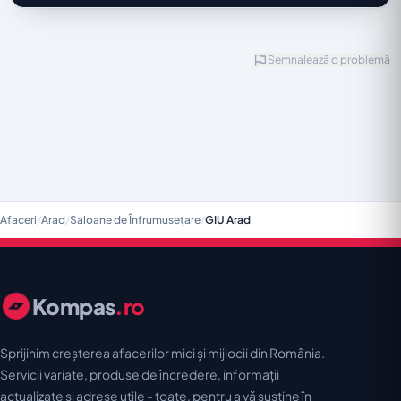
Semnalează o problemă
Afaceri
/
Arad
/
Saloane de Înfrumusețare
/
GIU Arad
Kompas
.ro
Sprijinim creșterea afacerilor mici și mijlocii din România.
Servicii variate, produse de încredere, informații
actualizate și adrese utile - toate, pentru a vă susține în