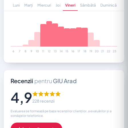
Luni
Marți
Miercuri
Joi
Vineri
Sâmbătă
Duminică
6
7
8
9
10
11
12
13
14
15
16
17
18
19
20
21
22
23
Recenzii
pentru
GIU Arad
4,9
228 recenzii
Evaluarea se formează pe baza recenziilor clienților, a evaluărilor și a
sondajelor telefonice.