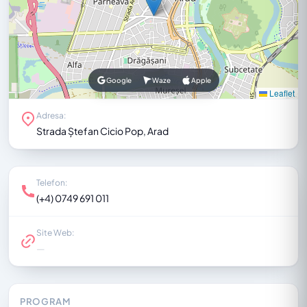
Google
Waze
Apple
Leaflet
Adresa:
Strada Ștefan Cicio Pop, Arad
Telefon:
(+4) 0749 691 011
Site Web:
—
PROGRAM