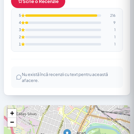
Scrie o Recenzie
5
216
4
9
3
1
2
1
1
1
Nu există încă recenzii cu text pentru această
afacere.
+
−