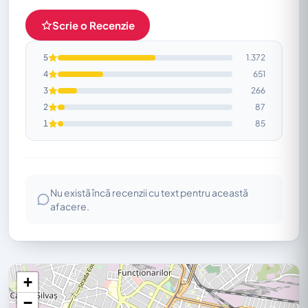
Scrie o Recenzie
5
1.372
4
651
3
266
2
87
1
85
Nu există încă recenzii cu text pentru această
afacere.
+
−