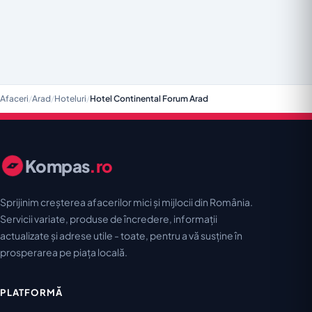
Afaceri
/
Arad
/
Hoteluri
/
Hotel Continental Forum Arad
Kompas
.ro
Sprijinim creșterea afacerilor mici și mijlocii din România.
Servicii variate, produse de încredere, informații
actualizate și adrese utile - toate, pentru a vă susține în
prosperarea pe piața locală.
PLATFORMĂ