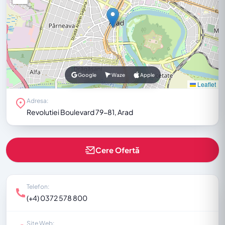
Google
Waze
Apple
Leaflet
Adresa:
Revolutiei Boulevard 79-81, Arad
Cere Ofertă
Telefon:
(+4) 0372 578 800
Site Web: