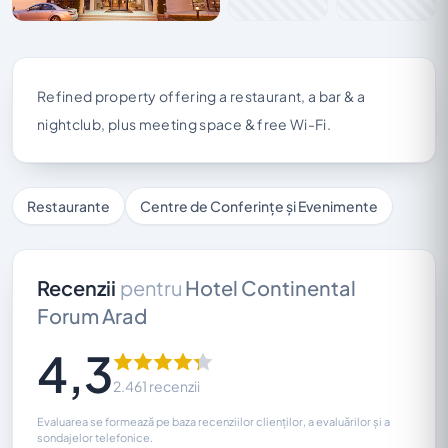
Refined property offering a restaurant, a bar & a
nightclub, plus meeting space & free Wi-Fi.
Restaurante
Centre de Conferințe și Evenimente
Recenzii
pentru
Hotel Continental
Forum Arad
4,3
2.461 recenzii
Evaluarea se formează pe baza recenziilor clienților, a evaluărilor și a
sondajelor telefonice.