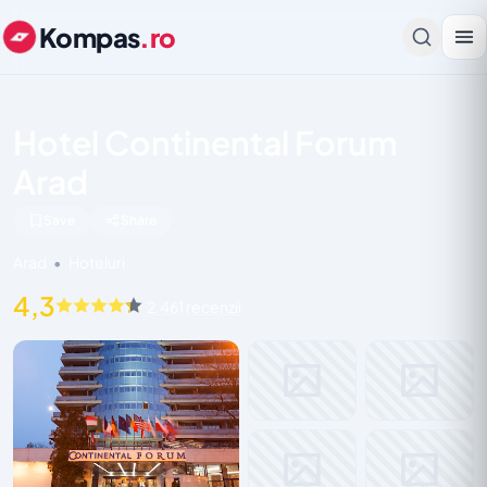
Kompas
.ro
Hotel Continental Forum
Arad
Save
Share
Arad
•
Hoteluri
4,3
2.461 recenzii