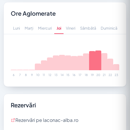
Ore Aglomerate
Luni
Marți
Miercuri
Joi
Vineri
Sâmbătă
Duminică
6
7
8
9
10
11
12
13
14
15
16
17
18
19
20
21
22
23
Rezervări
Rezervări pe laconac-alba.ro