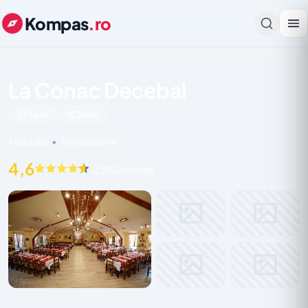
Kompas
.ro
La Conac Decebal
Save
Share
Alba Iulia
•
Restaurante
4,6
2.892 recenzii