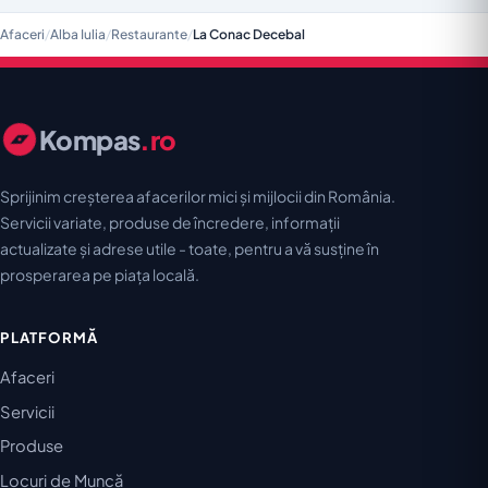
Afaceri
/
Alba Iulia
/
Restaurante
/
La Conac Decebal
Kompas
.ro
Sprijinim creșterea afacerilor mici și mijlocii din România.
Servicii variate, produse de încredere, informații
actualizate și adrese utile - toate, pentru a vă susține în
prosperarea pe piața locală.
PLATFORMĂ
Afaceri
Servicii
Produse
Locuri de Muncă