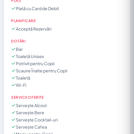
PLĂȚI
Plată cu Card de Debit
PLANIFICARE
Acceptă Rezervări
DOTĂRI
Bar
Toaletă Unisex
Potrivit pentru Copii
Scaune Înalte pentru Copii
Toaletă
Wi-Fi
SERVICII OFERITE
Servește Alcool
Servește Bere
Servește Cocktail-uri
Servește Cafea
Meniu pentru Copii