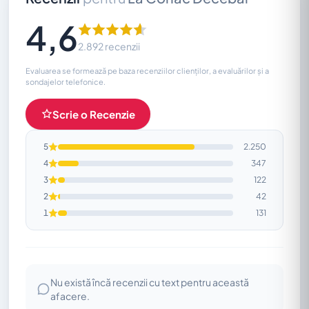
4,6
2.892 recenzii
Evaluarea se formează pe baza recenziilor clienților, a evaluărilor și a
sondajelor telefonice.
Scrie o Recenzie
5
2.250
4
347
3
122
2
42
1
131
Nu există încă recenzii cu text pentru această
afacere.