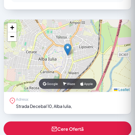
+
−
Google
Waze
Apple
Leaflet
Adresa:
Strada Decebal 10, Alba Iulia,
Cere Ofertă