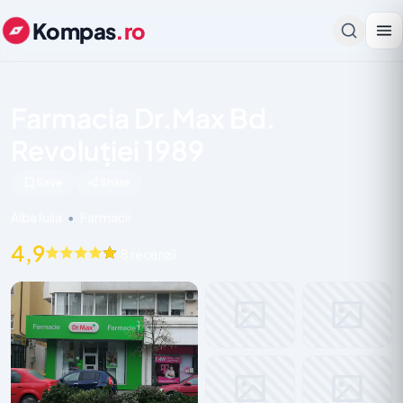
Kompas
.ro
Farmacia Dr.Max Bd.
Revoluției 1989
Save
Share
Alba Iulia
•
Farmacii
4,9
8 recenzii