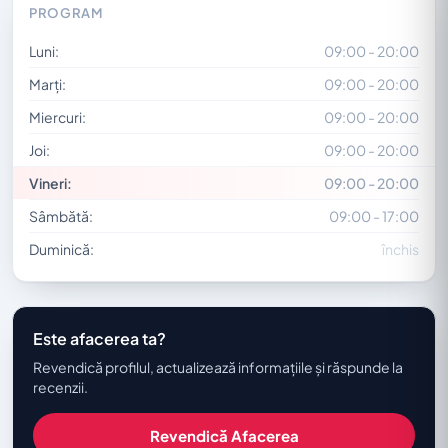
PROGRAM
Luni:
09:00 - 20:00
Marți:
09:00 - 20:00
Miercuri:
09:00 - 20:00
Joi:
09:00 - 20:00
Vineri:
09:00 - 20:00
Sâmbătă:
09:00 - 17:00
Duminică:
închis
Este afacerea ta?
Revendică profilul, actualizează informațiile și răspunde la
recenzii.
Revendică Afacerea