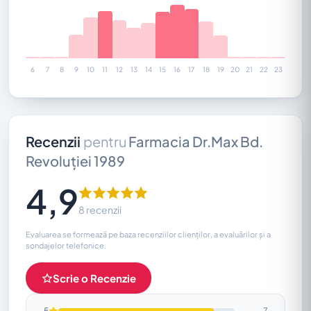
6
7
8
9
10
11
12
13
14
15
16
17
18
19
20
21
22
23
Recenzii
pentru
Farmacia Dr.Max Bd.
Revoluției 1989
4,9
8 recenzii
Evaluarea se formează pe baza recenziilor clienților, a evaluărilor și a
sondajelor telefonice.
Scrie o Recenzie
5
7