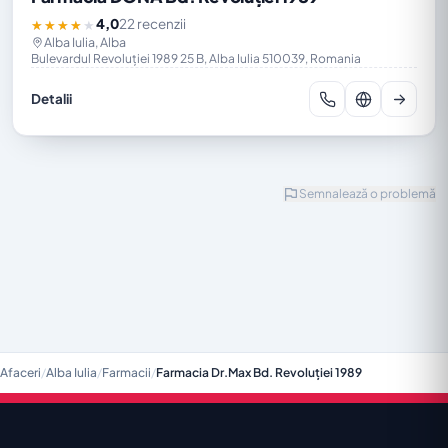
4,0
22 recenzii
★★★★★
Alba Iulia, Alba
Bulevardul Revoluției 1989 25 B, Alba Iulia 510039, Romania
Detalii
Semnalează o problemă
Afaceri
/
Alba Iulia
/
Farmacii
/
Farmacia Dr.Max Bd. Revoluției 1989