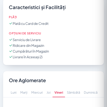
Caracteristici și Facilități
PLĂȚI
Plată cu Card de Credit
OPȚIUNI DE SERVICIU
Serviciu de Livrare
Ridicare din Magazin
Cumpărături în Magazin
Livrare în Aceeași Zi
Ore Aglomerate
Luni
Marți
Miercuri
Joi
Vineri
Sâmbătă
Duminică