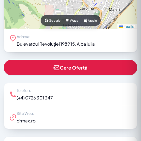
Google
Waze
Apple
Leaflet
Adresa:
Bulevardul Revoluției 1989 15, Alba Iulia
Cere Ofertă
Telefon:
(+4) 0726 301 347
Site Web:
drmax.ro