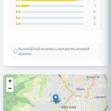
4
1
3
0
2
0
1
0
Nu există încă recenzii cu text pentru această
afacere.
+
−